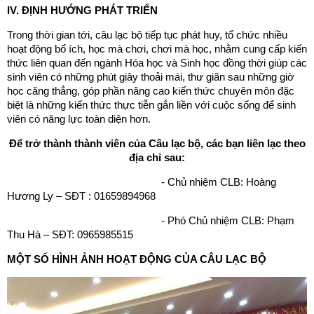
IV. ĐỊNH HƯỚNG PHÁT TRIỂN
Trong thời gian tới, câu lạc bộ tiếp tục phát huy, tổ chức nhiều
hoạt động bổ ích, học mà chơi, chơi mà học, nhằm cung cấp kiến
thức liên quan đến ngành Hóa học và Sinh học đồng thời giúp các
sinh viên có những phút giây thoải mái, thư giãn sau những giờ
học căng thẳng, góp phần nâng cao kiến thức chuyên môn đặc
biệt là những kiến thức thực tiễn gắn liền với cuộc sống để sinh
viên có năng lực toàn diện hơn.
Để trở thành thành viên của Câu lạc bộ, các bạn liên lạc theo
địa chỉ sau
:
- Chủ nhiệm CLB: Hoàng
Hương Ly – SĐT : 01659894968
- Phó Chủ nhiệm CLB: Phạm
Thu Hà – SĐT: 0965985515
MỘT SỐ HÌNH ẢNH HOẠT ĐỘNG CỦA CÂU LẠC BỘ