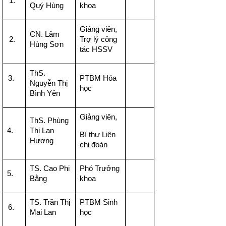
1.
Quý Hùng
khoa
Giảng viên,
CN. Lâm
2.
Trợ lý công
Hùng Sơn
tác HSSV
ThS.
3.
PTBM Hóa
Nguyễn Thị
học
Bình Yên
Giảng viên,
ThS. Phùng
4.
Thị Lan
Bí thư Liên
Hương
chi đoàn
TS. Cao Phi
Phó Trưởng
5.
Bằng
khoa
TS. Trần Thị
PTBM Sinh
6.
Mai Lan
học