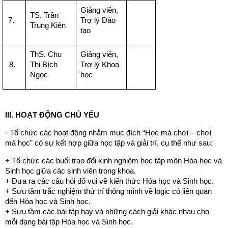
Giảng viên,
TS. Trần
7.
Trợ lý Đào
Trung Kiên
tạo
ThS. Chu
Giảng viên,
8.
Thị Bích
Trợ lý Khoa
Ngọc
học
III.
HOẠT ĐỘNG CHỦ YẾU
- Tổ chức các hoạt động nhằm mục đích “Học mà chơi – chơi
mà học” có sự kết hợp giữa học tập và giải trí, cụ thể như sau:
+ Tổ chức các buổi trao đổi kinh nghiệm học tập môn Hóa học và
Sinh học giữa các sinh viên trong khoa.
+ Đưa ra các câu hỏi đố vui về kiến thức Hóa học và Sinh học.
+ Sưu tầm trắc nghiệm thử trí thông minh về logic có liên quan
đến Hóa học và Sinh học.
+ Sưu tầm các bài tập hay và những cách giải khác nhau cho
mỗi dạng bài tập Hóa học và Sinh học.