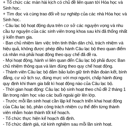
+ Tổ chức các màn hài kịch có chủ đề liên quan tới Hóa học và
Sinh học.
+ Tìm đọc và cùng trao đổi về sự nghiệp của các nhà Hóa học và
Sinh học.
- Câu lạc bộ hoạt động dựa trên cơ sở các nguyện vọng và nhu
cầu tự nguyện của các sinh viên trong khoa sau khi đã thống nhất
ý kiến tham gia.
- Ban chủ nhiệm làm việc trên tinh thần dân chủ, trách nhiệm và
hiệu quả, không được phép điều hành Câu lạc bộ theo quan điểm
cá nhân mà phải hoạt động theo quy chế đã đề ra.
- Mọi hoạt động, hành vi liên quan đến Câu lạc bộ phải được Ban
chủ nhiệm thông qua và làm đúng theo quy chế hoạt động.
- Thành viên Câu lạc bộ đảm bảo luôn giữ tinh thần đoàn kết, bình
đẳng, cư xử lịch sự, đúng mực với mọi người, chấp hành đúng
quy định khi tham gia bất kì hoạt động nào của Câu lạc bộ.
- Thời gian hoạt động: Câu lạc bộ sinh hoạt theo chủ đề 2 tháng 1
lần trong năm học vào các buổi ngoài giờ lên lớp.
- Trước mỗi lần sinh hoạt cần lập kế hoạch triển khai hoạt động
của Câu lạc bộ, phân công trách nhiệm cụ thể đến từng thành
viên nhằm hoàn thành tốt kế hoạch.
- Tổ chức thực hiện kế hoạch đã định.
- Tổ chức đánh giá, rút kinh nghiệm sau mỗi lần sinh hoạt.