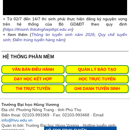
+ Từ 02/7 đến 14/7 thí sinh phải thực hiện đăng ký nguyện vọng
trên hệ thống của Bộ GD&ĐT theo quy định
(
https://thisinh.thitotnghiepthpt.edu.vn
)
+ Xem thêm
(
Thông tin tuyển sinh năm 2026
;
Quy chế tuyển
sinh
;
Điểm trúng tuyển hàng năm
)
HỆ THỐNG PHẦN MỀM
VĂN BẢN ĐIỀU HÀNH
QUẢN LÝ ĐÀO TẠO
DẠY HỌC KẾT HỢP
HỌC TRỰC TUYẾN
THI TRỰC TUYẾN
GHI DANH TUYỂN SINH
Trường Đại học Hùng Vương
Địa chỉ: Phường Nông Trang - tỉnh Phú Thọ
Điện thoại: 02103-993369 · Fax: 02103-993468 · Email:
info@hvu.edu.vn
Quản trị bởi: Trường Đại học Hùng Vương · Hotline tuyển sinh: