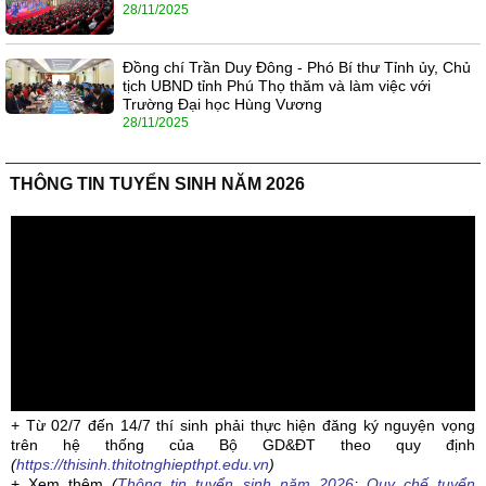
28/11/2025
Đồng chí Trần Duy Đông - Phó Bí thư Tỉnh ủy, Chủ
tịch UBND tỉnh Phú Thọ thăm và làm việc với
Trường Đại học Hùng Vương
28/11/2025
THÔNG TIN TUYỂN SINH NĂM 2026
+ Từ 02/7 đến 14/7 thí sinh phải thực hiện đăng ký nguyện vọng
trên hệ thống của Bộ GD&ĐT theo quy định
(
https://thisinh.thitotnghiepthpt.edu.vn
)
+ Xem thêm
(
Thông tin tuyển sinh năm 2026
;
Quy chế tuyển