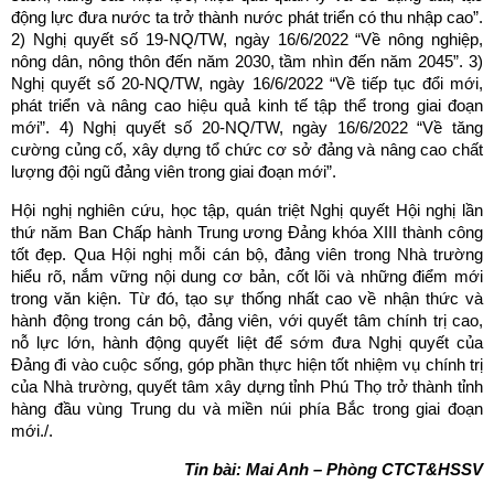
động lực đưa nước ta trở thành nước phát triển có thu nhập cao”.
2) Nghị quyết số 19-NQ/TW, ngày 16/6/2022 “Về nông nghiệp,
nông dân, nông thôn đến năm 2030, tầm nhìn đến năm 2045”. 3)
Nghị quyết số 20-NQ/TW, ngày 16/6/2022 “Về tiếp tục đổi mới,
phát triển và nâng cao hiệu quả kinh tế tập thể trong giai đoạn
mới”. 4) Nghị quyết số 20-NQ/TW, ngày 16/6/2022 “Về tăng
cường củng cố, xây dựng tổ chức cơ sở đảng và nâng cao chất
lượng đội ngũ đảng viên trong giai đoạn mới”.
Hội nghị nghiên cứu, học tập, quán triệt Nghị quyết Hội nghị lần
thứ năm Ban Chấp hành Trung ương Đảng khóa XIII thành công
tốt đẹp. Qua Hội nghị mỗi cán bộ, đảng viên trong Nhà trường
hiểu rõ, nắm vững nội dung cơ bản, cốt lõi và những điểm mới
trong văn kiện. Từ đó, tạo sự thống nhất cao về nhận thức và
hành động trong cán bộ, đảng viên, với quyết tâm chính trị cao,
nỗ lực lớn, hành động quyết liệt để sớm đưa Nghị quyết của
Đảng đi vào cuộc sống, góp phần thực hiện tốt nhiệm vụ chính trị
của Nhà trường, quyết tâm xây dựng tỉnh Phú Thọ trở thành tỉnh
hàng đầu vùng Trung du và miền núi phía Bắc trong giai đoạn
mới./.
Tin bài: Mai Anh – Phòng CTCT&HSSV