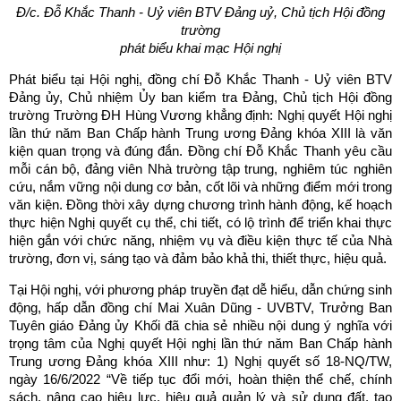
Đ/c. Đỗ Khắc Thanh - Uỷ viên BTV Đảng uỷ, Chủ tịch Hội đồng
trường
phát biểu khai mạc Hội nghị
Phát biểu tại Hội nghị, đồng chí Đỗ Khắc Thanh - Uỷ viên BTV
Đảng ủy, Chủ nhiệm Ủy ban kiểm tra Đảng, Chủ tịch Hội đồng
trường Trường ĐH Hùng Vương khẳng định: Nghị quyết Hội nghị
lần thứ năm Ban Chấp hành Trung ương Đảng khóa XIII là văn
kiện quan trọng và đúng đắn. Đồng chí Đỗ Khắc Thanh yêu cầu
mỗi cán bộ, đảng viên Nhà trường tập trung, nghiêm túc nghiên
cứu, nắm vững nội dung cơ bản, cốt lõi và những điểm mới trong
văn kiện. Đồng thời xây dựng chương trình hành động, kế hoạch
thực hiện Nghị quyết cụ thể, chi tiết, có lộ trình để triển khai thực
hiện gắn với chức năng, nhiệm vụ và điều kiện thực tế của Nhà
trường, đơn vị, sáng tạo và đảm bảo khả thi, thiết thực, hiệu quả.
Tại Hội nghị, với phương pháp truyền đạt dễ hiểu, dẫn chứng sinh
động, hấp dẫn đồng chí Mai Xuân Dũng - UVBTV, Trưởng Ban
Tuyên giáo Đảng ủy Khối đã chia sẻ nhiều nội dung ý nghĩa với
trọng tâm của Nghị quyết Hội nghị lần thứ năm Ban Chấp hành
Trung ương Đảng khóa XIII như: 1) Nghị quyết số 18-NQ/TW,
ngày 16/6/2022 “Về tiếp tục đổi mới, hoàn thiện thể chế, chính
sách, nâng cao hiệu lực, hiệu quả quản lý và sử dụng đất, tạo