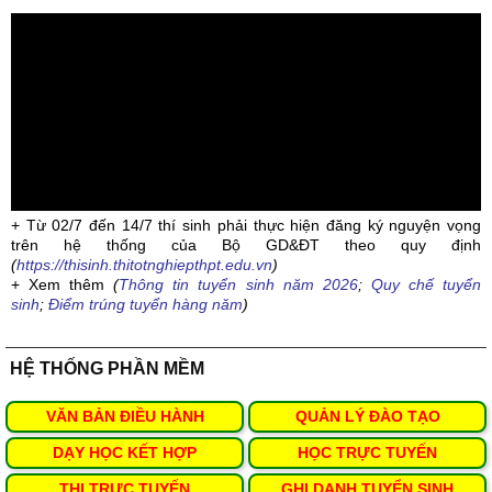
+ Từ 02/7 đến 14/7 thí sinh phải thực hiện đăng ký nguyện vọng
trên hệ thống của Bộ GD&ĐT theo quy định
(
https://thisinh.thitotnghiepthpt.edu.vn
)
+ Xem thêm
(
Thông tin tuyển sinh năm 2026
;
Quy chế tuyển
sinh
;
Điểm trúng tuyển hàng năm
)
HỆ THỐNG PHẦN MỀM
VĂN BẢN ĐIỀU HÀNH
QUẢN LÝ ĐÀO TẠO
DẠY HỌC KẾT HỢP
HỌC TRỰC TUYẾN
THI TRỰC TUYẾN
GHI DANH TUYỂN SINH