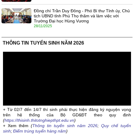
Đồng chí Trần Duy Đông - Phó Bí thư Tỉnh ủy, Chủ
tịch UBND tỉnh Phú Thọ thăm và làm việc với
Trường Đại học Hùng Vương
28/11/2025
THÔNG TIN TUYỂN SINH NĂM 2026
+ Từ 02/7 đến 14/7 thí sinh phải thực hiện đăng ký nguyện vọng
trên hệ thống của Bộ GD&ĐT theo quy định
(
https://thisinh.thitotnghiepthpt.edu.vn
)
+ Xem thêm
(
Thông tin tuyển sinh năm 2026
;
Quy chế tuyển
sinh
;
Điểm trúng tuyển hàng năm
)