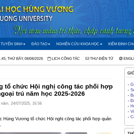
TUYỂN SINH
ĐÀO TẠO
NGHIÊN CỨU KHOA HỌC
KIỂM ĐỊNH C
1:45, THỨ BẢY, 08/08/2026
LỊCH CÔNG TÁC
THƯ ĐIỆN TỬ
ENGL
GIỚ
-
G
 tổ chức Hội nghị công tác phối hợp
-
S
ngoại trú năm học 2025-2026
-
B
-
Đ
năm, 24/07/2025, 16:56
-
H
-
V
-
C
ọc Hùng Vương tổ chức Hội nghị công tác phối hợp quản
.
THÔ