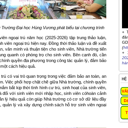
 Trường Đại học Hùng Vương phát biểu tại chương trình
+ 
đă
viên ngoại trú năm học (2025-2026) tập trung thảo luận,
G
nh viên ngoại trú hiện nay. Đồng thời thảo luận và đề xuất
(
ht
, văn minh và thuận tiện cho sinh viên, Nhà trường tiến
+ 
ung quanh có phòng trọ cho sinh viên. Bên cạnh đó, cần
20
chính quyền địa phương trong công tác quản lý, đảm bảo
hà
ú một cách hiệu quả.
 trú có vai trò quan trọng trong việc đảm bảo an toàn, an
HỆ 
viên. Việc phối hợp chặt chẽ giữa Nhà trường, chính quyền
ắm bắt kịp thời tình hình cư trú, sinh hoạt của sinh viên,
VĂ
là đối với sinh viên mới nhập học, sinh viên cóhoàn cảnh
ản lý hiệu quả còn giúp Nhà trường có cơ sở dữ liệu đầy
D
, quản lý và xây dựng chính sách hỗ trợ sinh viên ngoại
T