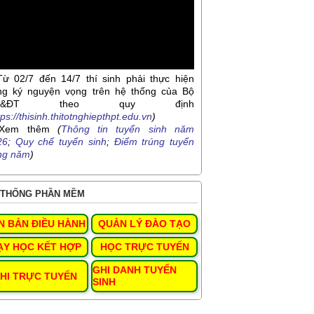
Từ 02/7 đến 14/7 thí sinh phải thực hiện
ng ký nguyện vọng trên hệ thống của Bộ
D&ĐT theo quy định
tps://thisinh.thitotnghiepthpt.edu.vn
)
Xem thêm
(
Thông tin tuyển sinh năm
26
;
Quy chế tuyển sinh
;
Điểm trúng tuyển
ng năm
)
THỐNG PHẦN MỀM
N BẢN ĐIỀU HÀNH
QUẢN LÝ ĐÀO TẠO
ẠY HỌC KẾT HỢP
HỌC TRỰC TUYẾN
GHI DANH TUYỂN
HI TRỰC TUYẾN
SINH