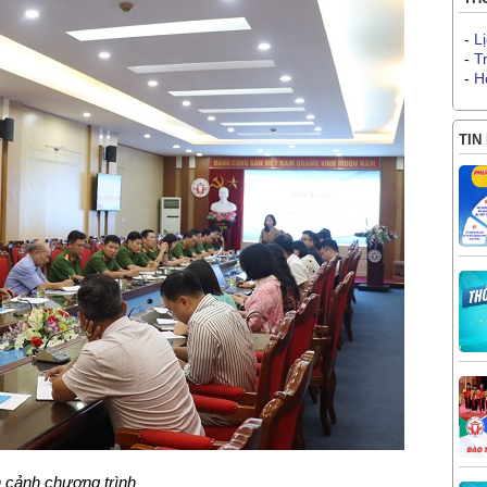
-
L
-
T
-
H
TIN
 cảnh chương trình