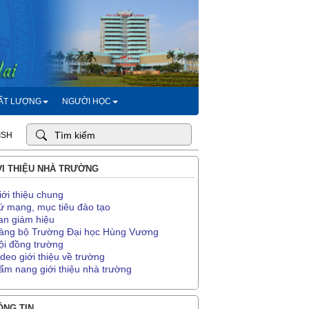
HẤT LƯỢNG
NGƯỜI HỌC
ISH
I THIỆU NHÀ TRƯỜNG
iới thiệu chung
ứ mạng, mục tiêu đào tạo
an giám hiệu
ảng bộ Trường Đại học Hùng Vương
ội đồng trường
ideo giới thiệu về trường
ẩm nang giới thiệu nhà trường
NG TIN