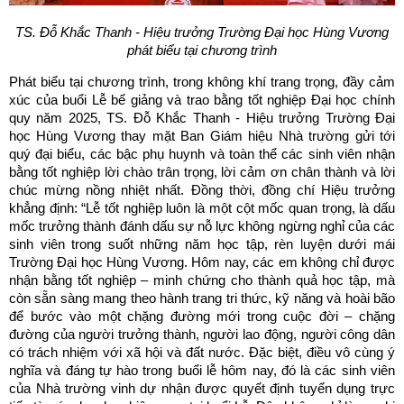
TS. Đỗ Khắc Thanh - Hiệu trưởng Trường Đại học Hùng Vương
phát biểu tại chương trình
Phát biểu tại chương trình, trong không khí trang trọng, đầy cảm
xúc của buổi Lễ bế giảng và trao bằng tốt nghiệp Đại học chính
quy năm 2025, TS. Đỗ Khắc Thanh - Hiệu trưởng Trường Đại
học Hùng Vương thay mặt Ban Giám hiệu Nhà trường gửi tới
quý đại biểu, các bậc phụ huynh và toàn thể các sinh viên nhận
bằng tốt nghiệp lời chào trân trọng, lời cảm ơn chân thành và lời
chúc mừng nồng nhiệt nhất. Đồng thời, đồng chí Hiệu trưởng
khẳng định: “Lễ tốt nghiệp luôn là một cột mốc quan trọng, là dấu
mốc trưởng thành đánh dấu sự nỗ lực không ngừng nghỉ của các
sinh viên trong suốt những năm học tập, rèn luyện dưới mái
Trường Đại học Hùng Vương. Hôm nay, các em không chỉ được
nhận bằng tốt nghiệp – minh chứng cho thành quả học tập, mà
còn sẵn sàng mang theo hành trang tri thức, kỹ năng và hoài bão
để bước vào một chặng đường mới trong cuộc đời – chặng
đường của người trưởng thành, người lao động, người công dân
có trách nhiệm với xã hội và đất nước. Đặc biệt, điều vô cùng ý
nghĩa và đáng tự hào trong buổi lễ hôm nay, đó là các sinh viên
của Nhà trường vinh dự nhận được quyết định tuyển dụng trực