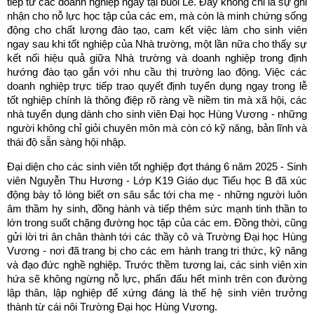
tiếp từ các doanh nghiệp ngay tại buổi Lễ. Đây không chỉ là sự ghi
nhận cho nỗ lực học tập của các em, mà còn là minh chứng sống
động cho chất lượng đào tạo, cam kết việc làm cho sinh viên
ngay sau khi tốt nghiệp của Nhà trường, một lần nữa cho thấy sự
kết nối hiệu quả giữa Nhà trường và doanh nghiệp trong định
hướng đào tạo gắn với nhu cầu thị trường lao động. Việc các
doanh nghiệp trực tiếp trao quyết định tuyển dụng ngay trong lễ
tốt nghiệp chính là thông điệp rõ ràng về niềm tin mà xã hội, các
nhà tuyển dụng dành cho sinh viên Đại học Hùng Vương - những
người không chỉ giỏi chuyên môn mà còn có kỹ năng, bản lĩnh và
thái độ sẵn sàng hội nhập.
Đại diện cho các sinh viên tốt nghiệp đợt tháng 6 năm 2025 - Sinh
viên Nguyễn Thu Hương - Lớp K19 Giáo dục Tiểu học B đã xúc
động bày tỏ lòng biết ơn sâu sắc tới cha mẹ - những người luôn
âm thầm hy sinh, đồng hành và tiếp thêm sức mạnh tinh thần to
lớn trong suốt chặng đường học tập của các em. Đồng thời, cũng
gửi lời tri ân chân thành tới các thầy cô và Trường Đại học Hùng
Vương - nơi đã trang bị cho các em hành trang tri thức, kỹ năng
và đạo đức nghề nghiệp. Trước thềm tương lai, các sinh viên xin
hứa sẽ không ngừng nỗ lực, phấn đấu hết mình trên con đường
lập thân, lập nghiệp để xứng đáng là thế hệ sinh viên trưởng
thành từ cái nôi Trường Đại học Hùng Vương.