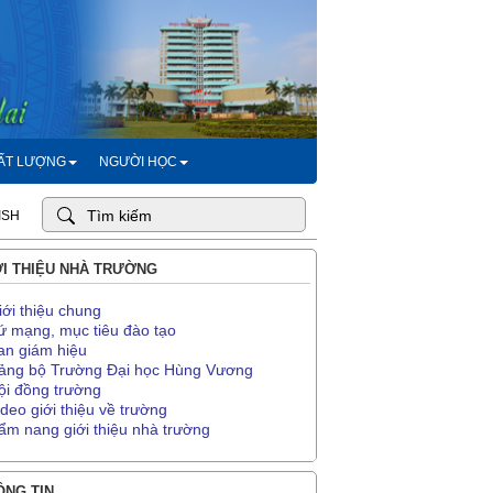
HẤT LƯỢNG
NGƯỜI HỌC
ISH
I THIỆU NHÀ TRƯỜNG
iới thiệu chung
ứ mạng, mục tiêu đào tạo
an giám hiệu
ảng bộ Trường Đại học Hùng Vương
ội đồng trường
ideo giới thiệu về trường
ẩm nang giới thiệu nhà trường
NG TIN