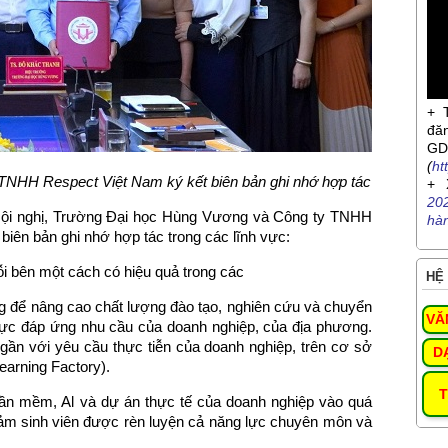
+ 
đă
G
(
ht
TNHH Respect Việt Nam ký kết biên bản ghi nhớ hợp tác
+ 
20
i Hội nghị, Trường Đại học Hùng Vương và Công ty TNHH
hà
biên bản ghi nhớ hợp tác trong các lĩnh vực:
i bên một cách có hiệu quả trong các
HỆ 
ăng để nâng cao chất lượng đào tạo, nghiên cứu và chuyển
VĂ
 lực đáp ứng nhu cầu của doanh nghiệp, của địa phương.
 gần với yêu cầu thực tiễn của doanh nghiệp, trên cơ sở
D
earning Factory).
T
hần mềm, Al và dự án thực tế của doanh nghiệp vào quá
đảm sinh viên được rèn luyện cả năng lực chuyên môn và