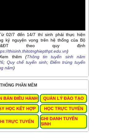
Từ 02/7 đến 14/7 thí sinh phải thực hiện
ng ký nguyện vọng trên hệ thống của Bộ
D&ĐT theo quy định
tps://thisinh.thitotnghiepthpt.edu.vn
)
Xem thêm
(
Thông tin tuyển sinh năm
26
;
Quy chế tuyển sinh
;
Điểm trúng tuyển
ng năm
)
THỐNG PHẦN MỀM
N BẢN ĐIỀU HÀNH
QUẢN LÝ ĐÀO TẠO
ẠY HỌC KẾT HỢP
HỌC TRỰC TUYẾN
GHI DANH TUYỂN
HI TRỰC TUYẾN
SINH