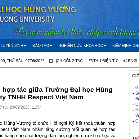
TUYỂN SINH
ĐÀO TẠO
NGHIÊN CỨU KHOA HỌC
KIỂM ĐỊNH C
:00, THỨ SÁU, 07/08/2026
LỊCH CÔNG TÁC
THƯ ĐIỆN TỬ
ENGL
GIỚ
-
G
n hợp tác giữa Trường Đại học Hùng
-
S
ty TNHH Respect Việt Nam
-
B
-
Đ
 tư, 24/09/2025, 11:54
-
H
-
V
-
C
c Hùng Vương tổ chức Hội nghị Ký kết thoả thuận hợp
pect Việt Nam nhằm tăng cường mối quan hệ hợp tác
ần nâng cao chất lượng đào tạo, nghiên cứu khoa học và
THÔ