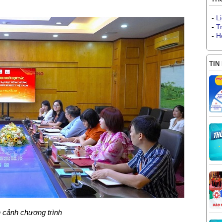
-
L
-
T
-
H
TIN
 cảnh chương trình