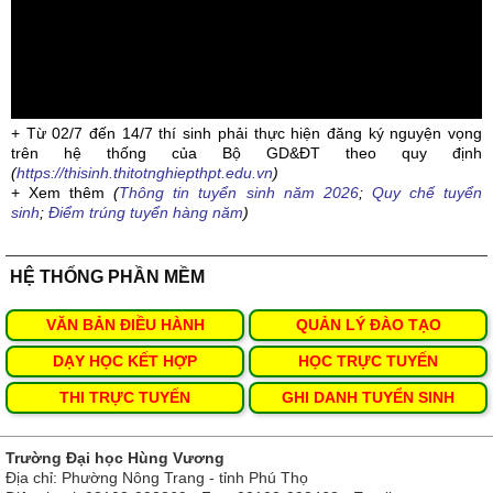
+ Từ 02/7 đến 14/7 thí sinh phải thực hiện đăng ký nguyện vọng
trên hệ thống của Bộ GD&ĐT theo quy định
(
https://thisinh.thitotnghiepthpt.edu.vn
)
+ Xem thêm
(
Thông tin tuyển sinh năm 2026
;
Quy chế tuyển
sinh
;
Điểm trúng tuyển hàng năm
)
HỆ THỐNG PHẦN MỀM
VĂN BẢN ĐIỀU HÀNH
QUẢN LÝ ĐÀO TẠO
DẠY HỌC KẾT HỢP
HỌC TRỰC TUYẾN
THI TRỰC TUYẾN
GHI DANH TUYỂN SINH
Trường Đại học Hùng Vương
Địa chỉ: Phường Nông Trang - tỉnh Phú Thọ