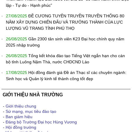
lập - Tự do - Hạnh phúc”
27/08/2025
ĐỀ CƯƠNG TUYÊN TRUYỀN TRUYỀN THỐNG 80
NĂM XÂY DỰNG CHIẾN ĐẤU VÀ TRƯỞNG THÀNH CỦA LỰC
LƯỢNG VŨ TRANG TỈNH PHÚ THỌ
26/08/2025
Gần 2300 tân sinh viên K23 Đại học chính quy năm
2025 nhập trường
26/08/2025
Tổng kết khóa đào tạo Tiếng Việt ngắn hạn cho cán
bộ tỉnh Luông Nậm Thà, nước CHDCND Lào
17/08/2025
Hội đồng đánh giá Đề án Thạc sĩ các chuyên ngành:
Sinh học và Quản lý kinh tế thành công tốt đẹp
GIỚI THIỆU NHÀ TRƯỜNG
-
Giới thiệu chung
-
Sứ mạng, mục tiêu đào tạo
-
Ban giám hiệu
-
Đảng bộ Trường Đại học Hùng Vương
-
Hội đồng trường