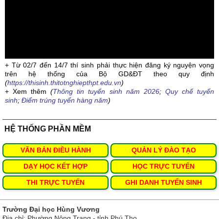
+ Từ 02/7 đến 14/7 thí sinh phải thực hiện đăng ký nguyện vọng
trên hệ thống của Bộ GD&ĐT theo quy định
(
https://thisinh.thitotnghiepthpt.edu.vn
)
+ Xem thêm
(
Thông tin tuyển sinh năm 2026
;
Quy chế tuyển
sinh
;
Điểm trúng tuyển hàng năm
)
HỆ THỐNG PHẦN MỀM
VĂN BẢN ĐIỀU HÀNH
QUẢN LÝ ĐÀO TẠO
DẠY HỌC KẾT HỢP
HỌC TRỰC TUYẾN
THI TRỰC TUYẾN
GHI DANH TUYỂN SINH
Trường Đại học Hùng Vương
Địa chỉ: Phường Nông Trang - tỉnh Phú Thọ