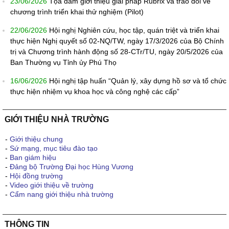
23/06/2026
Tọa đàm giới thiệu giải pháp Rubrix và trao đổi về
chương trình triển khai thử nghiệm (Pilot)
22/06/2026
Hội nghị Nghiên cứu, học tập, quán triệt và triển khai
thực hiện Nghị quyết số 02-NQ/TW, ngày 17/3/2026 của Bộ Chính
trị và Chương trình hành động số 28-CTr/TU, ngày 20/5/2026 của
Ban Thường vụ Tỉnh ủy Phú Thọ
16/06/2026
Hội nghị tập huấn “Quản lý, xây dựng hồ sơ và tổ chức
thực hiện nhiệm vụ khoa học và công nghệ các cấp”
GIỚI THIỆU NHÀ TRƯỜNG
-
Giới thiệu chung
-
Sứ mạng, mục tiêu đào tạo
-
Ban giám hiệu
-
Đảng bộ Trường Đại học Hùng Vương
-
Hội đồng trường
-
Video giới thiệu về trường
-
Cẩm nang giới thiệu nhà trường
THÔNG TIN