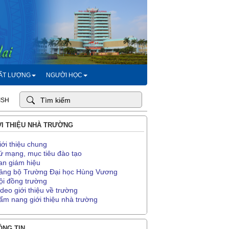
HẤT LƯỢNG
NGƯỜI HỌC
ISH
I THIỆU NHÀ TRƯỜNG
iới thiệu chung
ứ mạng, mục tiêu đào tạo
an giám hiệu
ảng bộ Trường Đại học Hùng Vương
ội đồng trường
ideo giới thiệu về trường
ẩm nang giới thiệu nhà trường
NG TIN