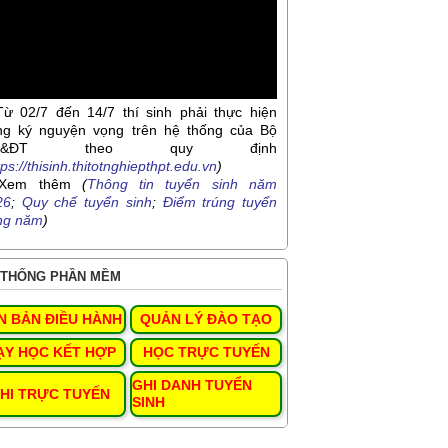
Từ 02/7 đến 14/7 thí sinh phải thực hiện
ng ký nguyện vọng trên hệ thống của Bộ
D&ĐT theo quy định
tps://thisinh.thitotnghiepthpt.edu.vn
)
Xem thêm
(
Thông tin tuyển sinh năm
26
;
Quy chế tuyển sinh
;
Điểm trúng tuyển
ng năm
)
THỐNG PHẦN MỀM
N BẢN ĐIỀU HÀNH
QUẢN LÝ ĐÀO TẠO
ẠY HỌC KẾT HỢP
HỌC TRỰC TUYẾN
GHI DANH TUYỂN
HI TRỰC TUYẾN
SINH