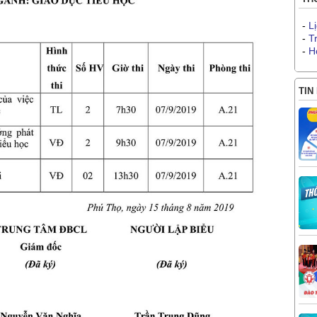
-
L
-
T
-
H
TIN