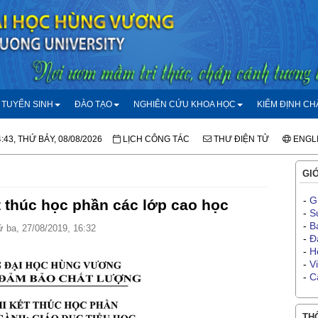
TUYỂN SINH
ĐÀO TẠO
NGHIÊN CỨU KHOA HỌC
KIỂM ĐỊNH C
:43, THỨ BẢY, 08/08/2026
LỊCH CÔNG TÁC
THƯ ĐIỆN TỬ
ENGL
GIỚ
-
G
t thúc học phần các lớp cao học
-
S
-
B
 ba, 27/08/2019, 16:32
-
Đ
-
H
-
V
-
C
THÔ