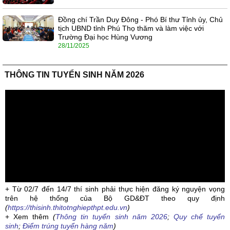
Đồng chí Trần Duy Đông - Phó Bí thư Tỉnh ủy, Chủ
tịch UBND tỉnh Phú Thọ thăm và làm việc với
Trường Đại học Hùng Vương
28/11/2025
THÔNG TIN TUYỂN SINH NĂM 2026
+ Từ 02/7 đến 14/7 thí sinh phải thực hiện đăng ký nguyện vọng
trên hệ thống của Bộ GD&ĐT theo quy định
(
https://thisinh.thitotnghiepthpt.edu.vn
)
+ Xem thêm
(
Thông tin tuyển sinh năm 2026
;
Quy chế tuyển
sinh
;
Điểm trúng tuyển hàng năm
)