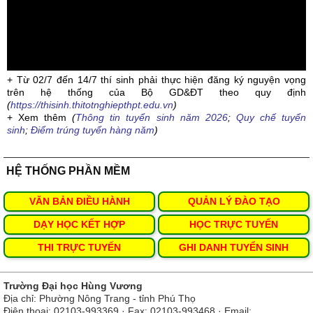
+ Từ 02/7 đến 14/7 thí sinh phải thực hiện đăng ký nguyện vọng
trên hệ thống của Bộ GD&ĐT theo quy định
(
https://thisinh.thitotnghiepthpt.edu.vn
)
+ Xem thêm
(
Thông tin tuyển sinh năm 2026
;
Quy chế tuyển
sinh
;
Điểm trúng tuyển hàng năm
)
HỆ THỐNG PHẦN MỀM
VĂN BẢN ĐIỀU HÀNH
QUẢN LÝ ĐÀO TẠO
DẠY HỌC KẾT HỢP
HỌC TRỰC TUYẾN
THI TRỰC TUYẾN
GHI DANH TUYỂN SINH
Trường Đại học Hùng Vương
Địa chỉ: Phường Nông Trang - tỉnh Phú Thọ
Điện thoại: 02103-993369 · Fax: 02103-993468 · Email: