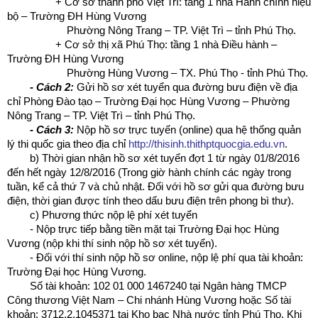
+ Cơ sở thành phố Việt Trì: tầng 1 nhà Hành chính hiệu
bộ – Trường ĐH Hùng Vương
Phường Nông Trang – TP. Việt Trì – tỉnh Phú Thọ.
+ Cơ sở thị xã Phú Thọ: tầng 1 nhà Điều hành –
Trường ĐH Hùng Vương
Phường Hùng Vương – TX. Phú Thọ - tỉnh Phú Thọ.
- Cách 2:
Gửi hồ sơ xét tuyển qua đường bưu điện về địa
chỉ Phòng Đào tạo – Trường Đại học Hùng Vương – Phường
Nông Trang – TP. Việt Trì – tỉnh Phú Thọ.
- Cách 3:
Nộp hồ sơ trực tuyến (online) qua hệ thống quản
lý thi quốc gia theo địa chỉ
http://thisinh.thithptquocgia.edu.vn
.
b) Thời gian nhận hồ sơ xét tuyển đợt 1 từ ngày 01/8/2016
đến hết ngày 12/8/2016 (Trong giờ hành chính các ngày trong
tuần, kể cả thứ 7 và chủ nhật. Đối với hồ sơ gửi qua đường bưu
điện, thời gian được tính theo dấu bưu điện trên phong bì thư).
c) Phương thức nộp lệ phí xét tuyển
- Nộp trực tiếp bằng tiền mặt tại Trường Đại học Hùng
Vương (nộp khi thí sinh nộp hồ sơ xét tuyển).
- Đối với thí sinh nộp hồ sơ online, nộp lệ phí qua tài khoản:
Trường Đại học Hùng Vương.
Số tài khoản: 102 01 000 1467240 tại Ngân hàng TMCP
Công thương Việt Nam – Chi nhánh Hùng Vương hoặc Số tài
khoản: 3712.2.1045371 tại Kho bạc Nhà nước tỉnh Phú Thọ. Khi