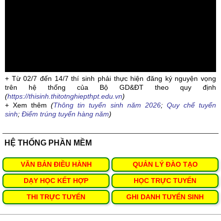
+ Từ 02/7 đến 14/7 thí sinh phải thực hiện đăng ký nguyện vọng
trên hệ thống của Bộ GD&ĐT theo quy định
(
https://thisinh.thitotnghiepthpt.edu.vn
)
+ Xem thêm
(
Thông tin tuyển sinh năm 2026
;
Quy chế tuyển
sinh
;
Điểm trúng tuyển hàng năm
)
HỆ THỐNG PHẦN MỀM
VĂN BẢN ĐIỀU HÀNH
QUẢN LÝ ĐÀO TẠO
DẠY HỌC KẾT HỢP
HỌC TRỰC TUYẾN
THI TRỰC TUYẾN
GHI DANH TUYỂN SINH