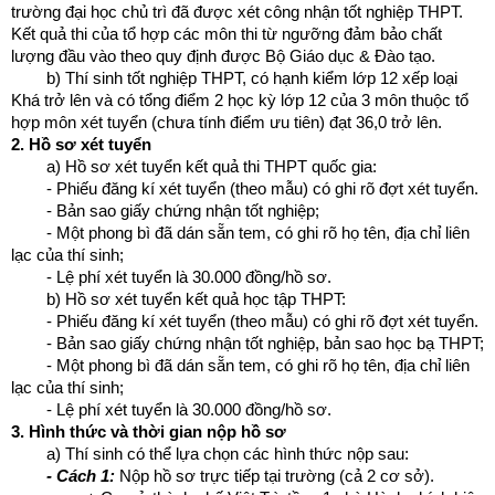
trường đại học chủ trì đã được xét công nhận tốt nghiệp THPT.
Kết quả thi của tổ hợp các môn thi từ ngưỡng đảm bảo chất
lượng đầu vào theo quy định được Bộ Giáo dục & Đào tạo.
b) Thí sinh tốt nghiệp THPT, có hạnh kiểm lớp 12 xếp loại
Khá trở lên và có tổng điểm 2 học kỳ lớp 12 của 3 môn thuộc tổ
hợp môn xét tuyển (chưa tính điểm ưu tiên) đạt 36,0 trở lên.
2. Hồ sơ xét tuyển
a) Hồ sơ xét tuyển kết quả thi THPT quốc gia:
- Phiếu đăng kí xét tuyển (theo mẫu) có ghi rõ đợt xét tuyển.
- Bản sao giấy chứng nhận tốt nghiệp;
- Một phong bì đã dán sẵn tem, có ghi rõ họ tên, địa chỉ liên
lạc của thí sinh;
- Lệ phí xét tuyển là 30.000 đồng/hồ sơ.
b) Hồ sơ xét tuyển kết quả học tập THPT:
- Phiếu đăng kí xét tuyển (theo mẫu) có ghi rõ đợt xét tuyển.
- Bản sao giấy chứng nhận tốt nghiệp, bản sao học bạ THPT;
- Một phong bì đã dán sẵn tem, có ghi rõ họ tên, địa chỉ liên
lạc của thí sinh;
- Lệ phí xét tuyển là 30.000 đồng/hồ sơ.
3. Hình thức và thời gian nộp hồ sơ
a) Thí sinh có thể lựa chọn các hình thức nộp sau:
- Cách 1:
Nộp hồ sơ trực tiếp tại trường (cả 2 cơ sở).