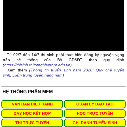
+ Từ 02/7 đến 14/7 thí sinh phải thực hiện đăng ký nguyện vọng
trên hệ thống của Bộ GD&ĐT theo quy định
(
https://thisinh.thitotnghiepthpt.edu.vn
)
+ Xem thêm
(
Thông tin tuyển sinh năm 2026
;
Quy chế tuyển
sinh
;
Điểm trúng tuyển hàng năm
)
HỆ THỐNG PHẦN MỀM
VĂN BẢN ĐIỀU HÀNH
QUẢN LÝ ĐÀO TẠO
DẠY HỌC KẾT HỢP
HỌC TRỰC TUYẾN
THI TRỰC TUYẾN
GHI DANH TUYỂN SINH