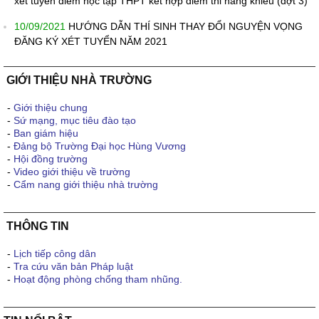
xét tuyển điểm học tập THPT kết hợp điểm thi năng khiếu (đợt 3)
10/09/2021
HƯỚNG DẪN THÍ SINH THAY ĐỔI NGUYỆN VỌNG
ĐĂNG KÝ XÉT TUYỂN NĂM 2021
GIỚI THIỆU NHÀ TRƯỜNG
-
Giới thiệu chung
-
Sứ mạng, mục tiêu đào tạo
-
Ban giám hiệu
-
Đảng bộ Trường Đại học Hùng Vương
-
Hội đồng trường
-
Video giới thiệu về trường
-
Cẩm nang giới thiệu nhà trường
THÔNG TIN
-
Lịch tiếp công dân
-
Tra cứu văn bản Pháp luật
-
Hoạt động phòng chống tham nhũng.