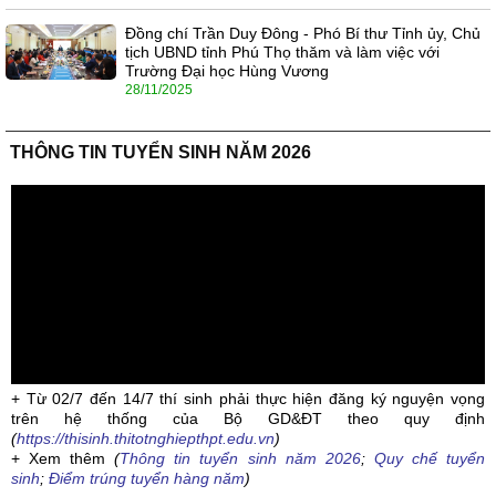
Đồng chí Trần Duy Đông - Phó Bí thư Tỉnh ủy, Chủ
tịch UBND tỉnh Phú Thọ thăm và làm việc với
Trường Đại học Hùng Vương
28/11/2025
THÔNG TIN TUYỂN SINH NĂM 2026
+ Từ 02/7 đến 14/7 thí sinh phải thực hiện đăng ký nguyện vọng
trên hệ thống của Bộ GD&ĐT theo quy định
(
https://thisinh.thitotnghiepthpt.edu.vn
)
+ Xem thêm
(
Thông tin tuyển sinh năm 2026
;
Quy chế tuyển
sinh
;
Điểm trúng tuyển hàng năm
)