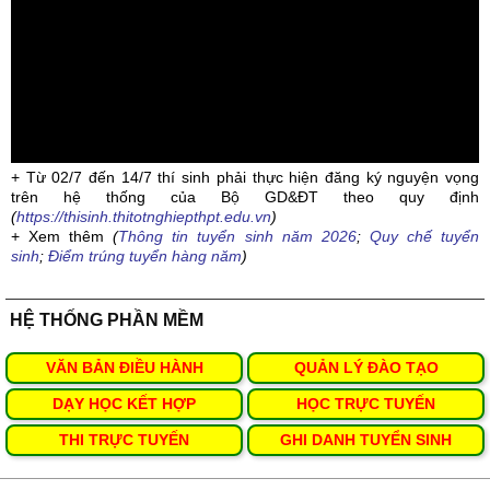
+ Từ 02/7 đến 14/7 thí sinh phải thực hiện đăng ký nguyện vọng
trên hệ thống của Bộ GD&ĐT theo quy định
(
https://thisinh.thitotnghiepthpt.edu.vn
)
+ Xem thêm
(
Thông tin tuyển sinh năm 2026
;
Quy chế tuyển
sinh
;
Điểm trúng tuyển hàng năm
)
HỆ THỐNG PHẦN MỀM
VĂN BẢN ĐIỀU HÀNH
QUẢN LÝ ĐÀO TẠO
DẠY HỌC KẾT HỢP
HỌC TRỰC TUYẾN
THI TRỰC TUYẾN
GHI DANH TUYỂN SINH