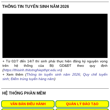
THÔNG TIN TUYỂN SINH NĂM 2026
+ Từ 02/7 đến 14/7 thí sinh phải thực hiện đăng ký nguyện vọng
trên hệ thống của Bộ GD&ĐT theo quy định
(
https://thisinh.thitotnghiepthpt.edu.vn
)
+ Xem thêm
(
Thông tin tuyển sinh năm 2026
;
Quy chế tuyển
sinh
;
Điểm trúng tuyển hàng năm
)
HỆ THỐNG PHẦN MỀM
VĂN BẢN ĐIỀU HÀNH
QUẢN LÝ ĐÀO TẠO