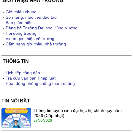
GIỚI THIỆU NHÀ TRƯỜNG
-
Giới thiệu chung
-
Sứ mạng, mục tiêu đào tạo
-
Ban giám hiệu
-
Đảng bộ Trường Đại học Hùng Vương
-
Hội đồng trường
-
Video giới thiệu về trường
-
Cẩm nang giới thiệu nhà trường
THÔNG TIN
-
Lịch tiếp công dân
-
Tra cứu văn bản Pháp luật
-
Hoạt động phòng chống tham nhũng.
TIN NỔI BẬT
Thông tin tuyển sinh đại học hệ chính quy năm
2026 (Cập nhật)
29/05/2026