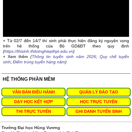
+ Từ 02/7 đến 14/7 thí sinh phải thực hiện đăng ký nguyện vọng
trên hệ thống của Bộ GD&ĐT theo quy định
(
https://thisinh.thitotnghiepthpt.edu.vn
)
+ Xem thêm
(
Thông tin tuyển sinh năm 2026
;
Quy chế tuyển
sinh
;
Điểm trúng tuyển hàng năm
)
HỆ THỐNG PHẦN MỀM
VĂN BẢN ĐIỀU HÀNH
QUẢN LÝ ĐÀO TẠO
DẠY HỌC KẾT HỢP
HỌC TRỰC TUYẾN
THI TRỰC TUYẾN
GHI DANH TUYỂN SINH
Trường Đại học Hùng Vương