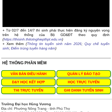
+ Từ 02/7 đến 14/7 thí sinh phải thực hiện đăng ký nguyện vọng
trên hệ thống của Bộ GD&ĐT theo quy định
(
https://thisinh.thitotnghiepthpt.edu.vn
)
+ Xem thêm
(
Thông tin tuyển sinh năm 2026
;
Quy chế tuyển
sinh
;
Điểm trúng tuyển hàng năm
)
HỆ THỐNG PHẦN MỀM
VĂN BẢN ĐIỀU HÀNH
QUẢN LÝ ĐÀO TẠO
DẠY HỌC KẾT HỢP
HỌC TRỰC TUYẾN
THI TRỰC TUYẾN
GHI DANH TUYỂN SINH
Trường Đại học Hùng Vương
Địa chỉ: Phường Nông Trang - tỉnh Phú Thọ