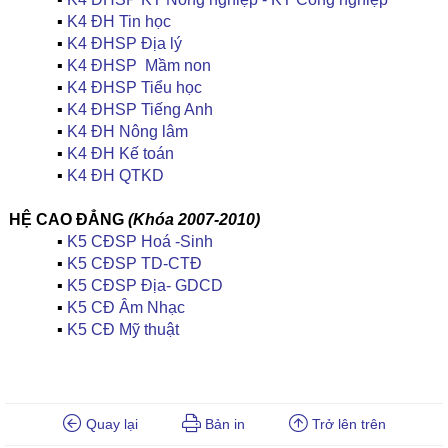
▪
K4 ĐH Tin học
▪
K4 ĐHSP Địa lý
▪
K4 ĐHSP Mầm non
▪
K4 ĐHSP Tiểu học
▪
K4 ĐHSP Tiếng Anh
▪
K4 ĐH Nông lâm
▪
K4 ĐH Kế toán
▪
K4 ĐH QTKD
HỆ CAO ĐẲNG
(Khóa 2007-2010)
▪
K5 CĐSP Hoá -Sinh
▪
K5 CĐSP TD-CTĐ
▪
K5 CĐSP Địa- GDCD
▪
K5 CĐ Âm Nhạc
▪
K5 CĐ Mỹ thuật
Quay lại
Bản in
Trở lên trên