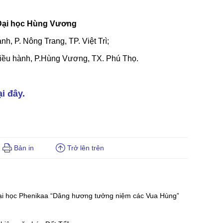
 Đại học Hùng Vương
h, P. Nông Trang, TP. Việt Trì;
iều hành, P.Hùng Vương, TX. Phú Thọ.
i đây.
Bản in
Trở lên trên
ại học Phenikaa “Dâng hương tưởng niệm các Vua Hùng”