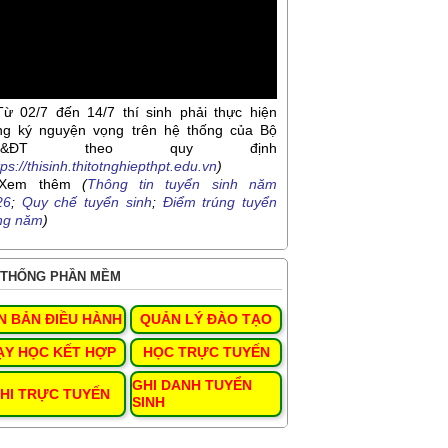
Từ 02/7 đến 14/7 thí sinh phải thực hiện
ng ký nguyện vọng trên hệ thống của Bộ
D&ĐT theo quy định
tps://thisinh.thitotnghiepthpt.edu.vn
)
Xem thêm
(
Thông tin tuyển sinh năm
26
;
Quy chế tuyển sinh
;
Điểm trúng tuyển
ng năm
)
THỐNG PHẦN MỀM
N BẢN ĐIỀU HÀNH
QUẢN LÝ ĐÀO TẠO
ẠY HỌC KẾT HỢP
HỌC TRỰC TUYẾN
GHI DANH TUYỂN
HI TRỰC TUYẾN
SINH