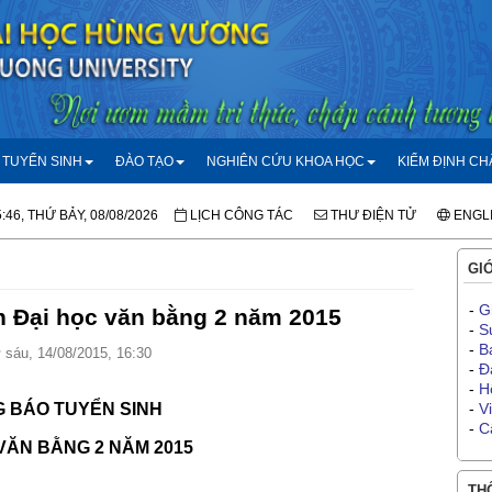
TUYỂN SINH
ĐÀO TẠO
NGHIÊN CỨU KHOA HỌC
KIỂM ĐỊNH C
:46, THỨ BẢY, 08/08/2026
LỊCH CÔNG TÁC
THƯ ĐIỆN TỬ
ENGL
GIỚ
-
G
h Đại học văn bằng 2 năm 2015
-
S
-
B
sáu, 14/08/2015, 16:30
-
Đ
-
H
 BÁO TUYỂN SINH
-
V
-
C
VĂN BẰNG 2 NĂM 2015
THÔ