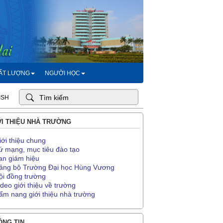
HẤT LƯỢNG
NGƯỜI HỌC
ISH
I THIỆU NHÀ TRƯỜNG
iới thiệu chung
ứ mạng, mục tiêu đào tạo
an giám hiệu
ảng bộ Trường Đại học Hùng Vương
ội đồng trường
ideo giới thiệu về trường
ẩm nang giới thiệu nhà trường
NG TIN