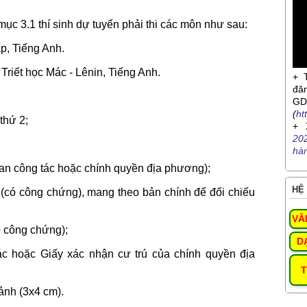
mục 3.1 thí sinh dự tuyển phải thi các môn như sau:
p, Tiếng Anh.
riết học Mác - Lênin, Tiếng Anh.
+ 
đă
G
(
ht
thứ 2;
+ 
20
hà
uan công tác hoặc chính quyền địa phương);
HỆ 
 (có công chứng), mang theo bản chính để đối chiếu
VĂ
ó công chứng);
D
tác hoặc Giấy xác nhận cư trú của chính quyền địa
T
 ảnh (3x4 cm).