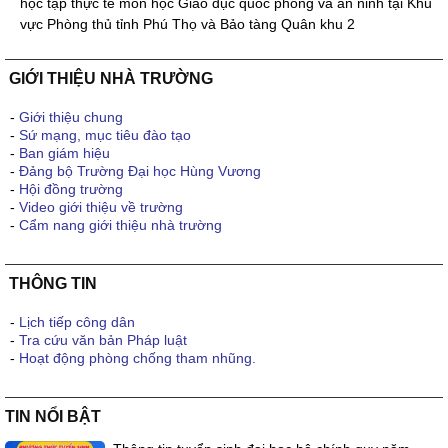
học tập thực tế môn học Giáo dục quốc phòng và an ninh tại Khu
vực Phòng thủ tỉnh Phú Thọ và Bảo tàng Quân khu 2
GIỚI THIỆU NHÀ TRƯỜNG
-
Giới thiệu chung
-
Sứ mạng, mục tiêu đào tạo
-
Ban giám hiệu
-
Đảng bộ Trường Đại học Hùng Vương
-
Hội đồng trường
-
Video giới thiệu về trường
-
Cẩm nang giới thiệu nhà trường
THÔNG TIN
-
Lịch tiếp công dân
-
Tra cứu văn bản Pháp luật
-
Hoạt động phòng chống tham nhũng.
TIN NỔI BẬT