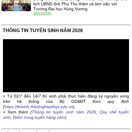
tịch UBND tỉnh Phú Thọ thăm và làm việc với
Trường Đại học Hùng Vương
28/11/2025
THÔNG TIN TUYỂN SINH NĂM 2026
+ Từ 02/7 đến 14/7 thí sinh phải thực hiện đăng ký nguyện vọng
trên hệ thống của Bộ GD&ĐT theo quy định
(
https://thisinh.thitotnghiepthpt.edu.vn
)
+ Xem thêm
(
Thông tin tuyển sinh năm 2026
;
Quy chế tuyển
sinh
;
Điểm trúng tuyển hàng năm
)