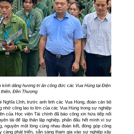
h kính dâng hương tri ân công đức các Vua Hùng tại Điện
 thiên, Đền Thượng
úi Nghĩa Lĩnh, trước anh linh các Vua Hùng, đoàn cán bộ
g nhớ công lao to lớn của các Vua Hùng trong sự nghiệp
ên của Học viện Tài chính đã báo công xin hứa tiếp nối
yện tài để lập thân lập nghiệp, phấn đấu hết mình vì sự
, nguyện một lòng cùng nhau đoàn kết, đóng góp công
y càng phát triển, sẵn sàng tham gia vào sự nghiệp xây