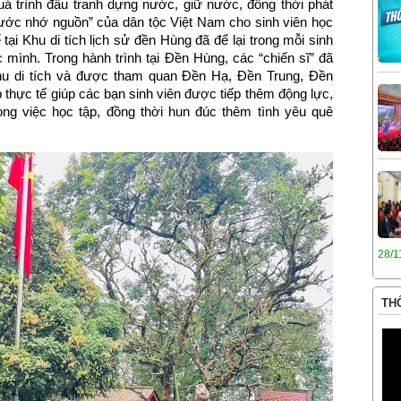
 quá trình đấu tranh dựng nước, giữ nước, đồng thời phát
nước nhớ nguồn” của dân tộc Việt Nam cho sinh viên học
i Khu di tích lịch sử đền Hùng đã để lại trong mỗi sinh
 mình. Trong hành trình tại Đền Hùng, các “chiến sĩ” đã
khu di tích và được tham quan Đền Hạ, Đền Trung, Đền
thực tế giúp các bạn sinh viên được tiếp thêm động lực,
ng việc học tập, đồng thời hun đúc thêm tình yêu quê
28/1
THÔ