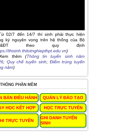
Từ 02/7 đến 14/7 thí sinh phải thực hiện
ng ký nguyện vọng trên hệ thống của Bộ
D&ĐT theo quy định
tps://thisinh.thitotnghiepthpt.edu.vn
)
Xem thêm
(
Thông tin tuyển sinh năm
26
;
Quy chế tuyển sinh
;
Điểm trúng tuyển
ng năm
)
THỐNG PHẦN MỀM
N BẢN ĐIỀU HÀNH
QUẢN LÝ ĐÀO TẠO
ẠY HỌC KẾT HỢP
HỌC TRỰC TUYẾN
GHI DANH TUYỂN
HI TRỰC TUYẾN
SINH