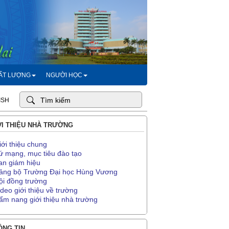
HẤT LƯỢNG
NGƯỜI HỌC
ISH
I THIỆU NHÀ TRƯỜNG
iới thiệu chung
ứ mạng, mục tiêu đào tạo
an giám hiệu
ảng bộ Trường Đại học Hùng Vương
ội đồng trường
ideo giới thiệu về trường
ẩm nang giới thiệu nhà trường
NG TIN