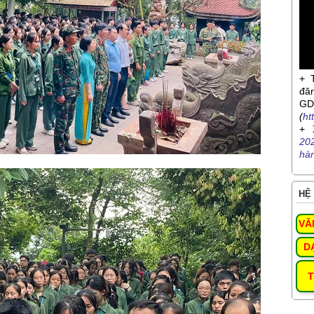
+ 
đă
G
(
ht
+ 
20
hà
HỆ 
VĂ
D
T