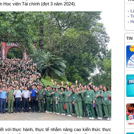
 Học viện Tài chính (đợt 3 năm 2024).
-
L
-
T
-
H
TIN
ết với thực hành, thực tế nhằm nâng cao kiến thức thực