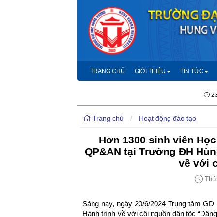
TRANG CHỦ
GIỚI THIỆU
TIN TỨC
23
Trang chủ
/
Hoạt động đào tạo
Hơn 1300 sinh viên Học 
QP&AN tại Trường ĐH Hùn
về với 
Thứ 
Sáng nay, ngày 20/6/2024 Trung tâm G
Hành trình về với cội nguồn dân tộc “Dâng