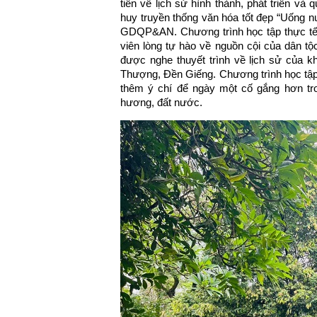
tiễn về lịch sử hình thành, phát triển và
huy truyền thống văn hóa tốt đẹp “Uống 
GDQP&AN. Chương trình học tập thực tế tạ
viên lòng tự hào về nguồn cội của dân tộc
được nghe thuyết trình về lịch sử của 
Thượng, Đền Giếng. Chương trình học tập 
thêm ý chí để ngày một cố gắng hơn tro
hương, đất nước.