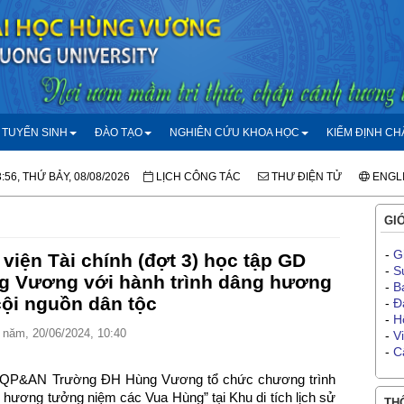
TUYỂN SINH
ĐÀO TẠO
NGHIÊN CỨU KHOA HỌC
KIỂM ĐỊNH C
:56, THỨ BẢY, 08/08/2026
LỊCH CÔNG TÁC
THƯ ĐIỆN TỬ
ENGL
GIỚ
-
G
viện Tài chính (đợt 3) học tập GD
-
S
g Vương với hành trình dâng hương
-
B
cội nguồn dân tộc
-
Đ
-
H
năm, 20/06/2024, 10:40
-
V
-
C
D QP&AN Trường ĐH Hùng Vương tổ chức chương trình
 hương tưởng niệm các Vua Hùng” tại Khu di tích lịch sử
THÔ