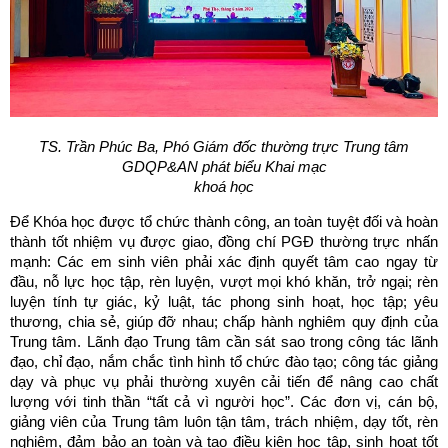
TS. Trần Phúc Ba, Phó Giám đốc thường trực Trung tâm
GDQP&AN phát biểu Khai mạc
khoá học
Để Khóa học được tổ chức thành công, an toàn tuyệt đối và hoàn
thành tốt nhiệm vụ được giao, đồng chí PGĐ thường trực nhấn
mạnh: Các em sinh viên phải xác định quyết tâm cao ngay từ
đầu, nỗ lực học tập, rèn luyện, vượt mọi khó khăn, trở ngại; rèn
luyện tính tự giác, kỷ luật, tác phong sinh hoạt, học tập; yêu
thương, chia sẻ, giúp đỡ nhau; chấp hành nghiêm quy định của
Trung tâm. Lãnh đạo Trung tâm cần sát sao trong công tác lãnh
đạo, chỉ đạo, nắm chắc tình hình tổ chức đào tạo; công tác giảng
dạy và phục vụ phải thường xuyên cải tiến để nâng cao chất
lượng với tinh thần “tất cả vì người học”. Các đơn vị, cán bộ,
giảng viên của Trung tâm luôn tận tâm, trách nhiệm, dạy tốt, rèn
nghiêm, đảm bảo an toàn và tạo điều kiện học tập, sinh hoạt tốt