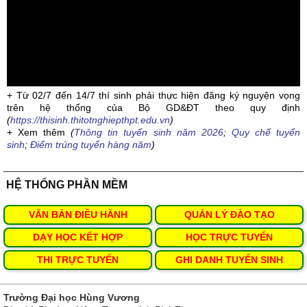
+ Từ 02/7 đến 14/7 thí sinh phải thực hiện đăng ký nguyện vọng
trên hệ thống của Bộ GD&ĐT theo quy định
(
https://thisinh.thitotnghiepthpt.edu.vn
)
+ Xem thêm
(
Thông tin tuyển sinh năm 2026
;
Quy chế tuyển
sinh
;
Điểm trúng tuyển hàng năm
)
HỆ THỐNG PHẦN MỀM
VĂN BẢN ĐIỀU HÀNH
QUẢN LÝ ĐÀO TẠO
DẠY HỌC KẾT HỢP
HỌC TRỰC TUYẾN
THI TRỰC TUYẾN
GHI DANH TUYỂN SINH
Trường Đại học Hùng Vương