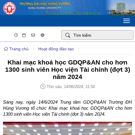
Togg
navi
Trang chủ
/
Hoạt động đào tạo
Khai mạc khoá học GDQP&AN cho hơn
1300 sinh viên Học viện Tài chính (đợt 3)
năm 2024
Thứ sáu, 14/06/2024, 11:50
Sáng nay, ngày 14/6/2024 Trung tâm GDQP&AN Trường ĐH
Hùng Vương tổ chức Khai mạc khoá học GDQP&AN cho hơn
1300 sinh viên Học viện Tài chính (đợt 3) năm 2024.