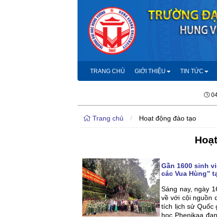
TRANG CHỦ
GIỚI THIỆU
TIN TỨC
04
Trang chủ
/
Hoạt động đào tạo
Hoạt
Gần 1600 sinh v
các Vua Hùng” tạ
Sáng nay, ngày 1
về với cội nguồn 
tích lịch sử Quốc
học Phenikaa đan