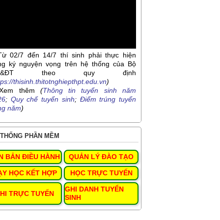
Từ 02/7 đến 14/7 thí sinh phải thực hiện
ng ký nguyện vọng trên hệ thống của Bộ
D&ĐT theo quy định
tps://thisinh.thitotnghiepthpt.edu.vn
)
Xem thêm
(
Thông tin tuyển sinh năm
26
;
Quy chế tuyển sinh
;
Điểm trúng tuyển
ng năm
)
THỐNG PHẦN MỀM
N BẢN ĐIỀU HÀNH
QUẢN LÝ ĐÀO TẠO
ẠY HỌC KẾT HỢP
HỌC TRỰC TUYẾN
GHI DANH TUYỂN
HI TRỰC TUYẾN
SINH