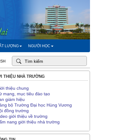
HẤT LƯỢNG
NGƯỜI HỌC
ISH
I THIỆU NHÀ TRƯỜNG
iới thiệu chung
ứ mạng, mục tiêu đào tạo
an giám hiệu
ảng bộ Trường Đại học Hùng Vương
ội đồng trường
ideo giới thiệu về trường
ẩm nang giới thiệu nhà trường
NG TIN