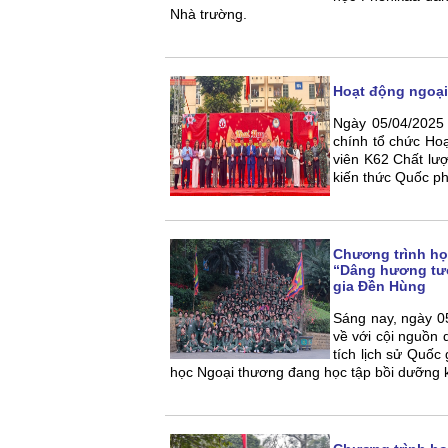
Nhà trường.
Hoạt động ngoại
Ngày 05/04/2025
chính tổ chức Hoạ
viên K62 Chất lư
kiến thức Quốc ph
Chương trình học
“Dâng hương tưở
gia Đền Hùng
Sáng nay, ngày 0
về với cội nguồn 
tích lịch sử Quốc
học Ngoại thương đang học tập bồi dưỡng k