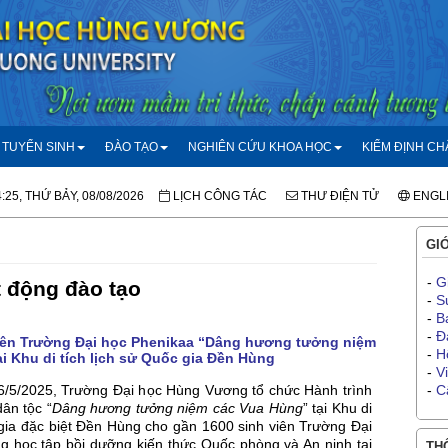
TUYỂN SINH
ĐÀO TẠO
NGHIÊN CỨU KHOA HỌC
KIỂM ĐỊNH C
:25, THỨ BẢY, 08/08/2026
LỊCH CÔNG TÁC
THƯ ĐIỆN TỬ
ENGL
GIỚ
-
G
 động đào tạo
-
S
-
B
-
Đ
iên Trường Đại học Phenikaa “Dâng hương tưởng niệm
-
H
i Khu di tích lịch sử Quốc gia Đền Hùng
-
V
6/5/2025, Trường Đại học Hùng Vương tổ chức Hành trình
-
C
dân tộc “
Dâng hương tưởng niệm các Vua Hùng
” tại Khu di
 gia đặc biệt Đền Hùng cho gần 1600 sinh viên Trường Đại
g học tập bồi dưỡng kiến thức Quốc phòng và An ninh tại
THÔ