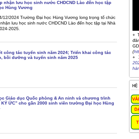
ếp nhận lưu học sinh nước CHDCND Lào đến học tập
học Hùng Vương
4/12/2024 Trường Đại học Hùng Vương long trọng tổ chức
p nhận lưu học sinh nước CHDCND Lào đến học tập tại Nhà
024-2025.
+ 
đă
G
(
ht
t công tác tuyển sinh năm 2024; Triển khai công tác
+ 
o, bồi dưỡng và tuyển sinh năm 2025
20
hà
HỆ 
ọc Giáo dục Quốc phòng & An ninh và chương trình
VĂ
KÝ ỨC” cho gần 2000 sinh viên trường Đại học Hùng
4
D
T