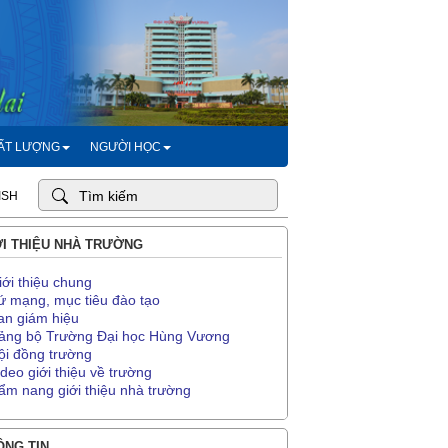
HẤT LƯỢNG
NGƯỜI HỌC
ISH
I THIỆU NHÀ TRƯỜNG
iới thiệu chung
ứ mạng, mục tiêu đào tạo
an giám hiệu
ảng bộ Trường Đại học Hùng Vương
ội đồng trường
ideo giới thiệu về trường
ẩm nang giới thiệu nhà trường
NG TIN