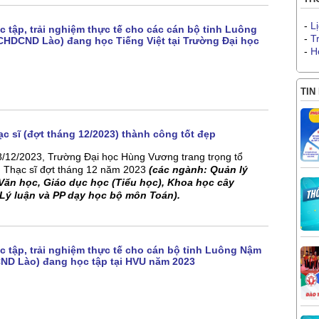
-
L
 tập, trải nghiệm thực tế cho các cán bộ tỉnh Luông
-
T
HDCND Lào) đang học Tiếng Việt tại Trường Đại học
-
H
TIN
c sĩ (đợt tháng 12/2023) thành công tốt đẹp
8/12/2023, Trường Đại học Hùng Vương trang trọng tổ
g Thạc sĩ đợt tháng 12 năm 2023
(các ngành: Quản lý
 Văn học, Giáo dục học (Tiểu học), Khoa học cây
 Lý luận và PP dạy học bộ môn Toán).
c tập, trải nghiệm thực tế cho cán bộ tỉnh Luông Nậm
D Lào) đang học tập tại HVU năm 2023