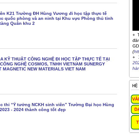
iên K21 Trường ĐH Hùng Vương đi học tập thực tế
c quốc phòng và an ninh tại Khu vực Phòng thủ tỉnh
tàng Quân khu 2
+ 
đă
G
(
ht
+ 
OA KỸ THUẬT CÔNG NGHỆ ĐI HỌC TẬP THỰC TẾ TẠI
20
 CÔNG NGHỆ COSMOS, TNHH VIETNAM SUNERGY
hà
ST MAGNETIC NEW MATERIALS VIET NAM
HỆ 
VĂ
 thi “Ý tưởng NCKH sinh viên” Trường Đại học Hùng
D
023 - 2024 thành công tốt đẹp
T