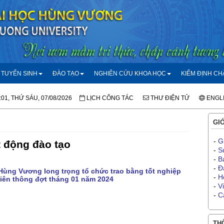
TUYỂN SINH
ĐÀO TẠO
NGHIÊN CỨU KHOA HỌC
KIỂM ĐỊNH C
:01, THỨ SÁU, 07/08/2026
LỊCH CÔNG TÁC
THƯ ĐIỆN TỬ
ENGL
GIỚ
-
G
 động đào tạo
-
S
-
B
-
Đ
Hùng Vương long trọng tổ chức trao bằng tốt nghiệp
-
H
liên thông đợt tháng 01 năm 2024
-
V
-
C
THÔ