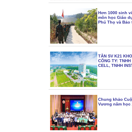
Hơn 1000 sinh v
môn học Giáo dụ
Phú Thọ và Bảo 
TÂN SV K21 KH
CÔNG TY: TNHH
CELL, TNHH IN
Chung khảo Cuộc
Vương năm học 2