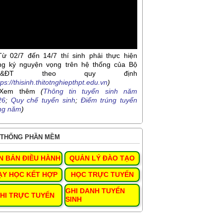
Từ 02/7 đến 14/7 thí sinh phải thực hiện
ng ký nguyện vọng trên hệ thống của Bộ
D&ĐT theo quy định
tps://thisinh.thitotnghiepthpt.edu.vn
)
Xem thêm
(
Thông tin tuyển sinh năm
26
;
Quy chế tuyển sinh
;
Điểm trúng tuyển
ng năm
)
THỐNG PHẦN MỀM
N BẢN ĐIỀU HÀNH
QUẢN LÝ ĐÀO TẠO
ẠY HỌC KẾT HỢP
HỌC TRỰC TUYẾN
GHI DANH TUYỂN
HI TRỰC TUYẾN
SINH