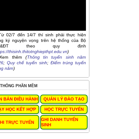
Từ 02/7 đến 14/7 thí sinh phải thực hiện
ng ký nguyện vọng trên hệ thống của Bộ
D&ĐT theo quy định
tps://thisinh.thitotnghiepthpt.edu.vn
)
Xem thêm
(
Thông tin tuyển sinh năm
26
;
Quy chế tuyển sinh
;
Điểm trúng tuyển
ng năm
)
THỐNG PHẦN MỀM
N BẢN ĐIỀU HÀNH
QUẢN LÝ ĐÀO TẠO
ẠY HỌC KẾT HỢP
HỌC TRỰC TUYẾN
GHI DANH TUYỂN
HI TRỰC TUYẾN
SINH