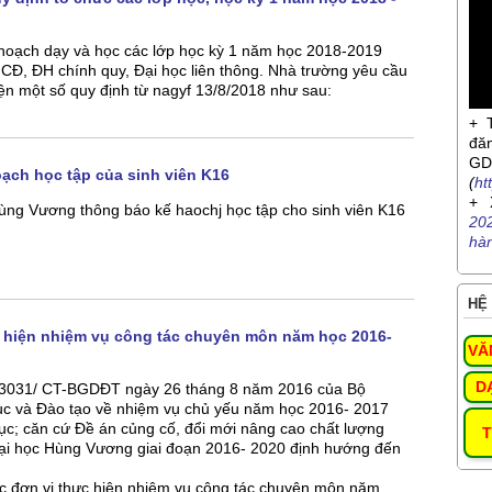
 hoạch dạy và học các lớp học kỳ 1 năm học 2018-2019
CĐ, ĐH chính quy, Đại học liên thông. Nhà trường yêu cầu
iện một số quy định từ nagyf 13/8/2018 như sau:
+ 
đă
G
ạch học tập của sinh viên K16
(
ht
+ 
ùng Vương thông báo kế haochj học tập cho sinh viên K16
20
hà
HỆ 
hiện nhiệm vụ công tác chuyên môn năm học 2016-
VĂ
D
ố 3031/ CT-BGDĐT ngày 26 tháng 8 năm 2016 của Bộ
ục và Đào tạo về nhiệm vụ chủ yếu năm học 2016- 2017
c; căn cứ Đề án củng cố, đổi mới nâng cao chất lượng
T
ại học Hùng Vương giai đoạn 2016- 2020 định hướng đến
 đơn vị thực hiện nhiệm vụ công tác chuyên môn năm