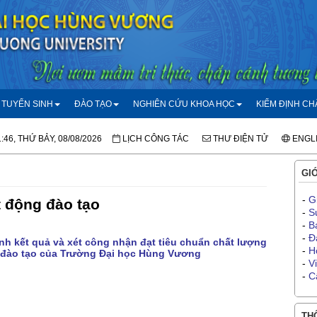
TUYỂN SINH
ĐÀO TẠO
NGHIÊN CỨU KHOA HỌC
KIỂM ĐỊNH C
1:46, THỨ BẢY, 08/08/2026
LỊCH CÔNG TÁC
THƯ ĐIỆN TỬ
ENGL
GIỚ
-
G
 động đào tạo
-
S
-
B
-
Đ
nh kết quả và xét công nhận đạt tiêu chuẩn chất lượng
-
H
 đào tạo của Trường Đại học Hùng Vương
-
V
-
C
THÔ