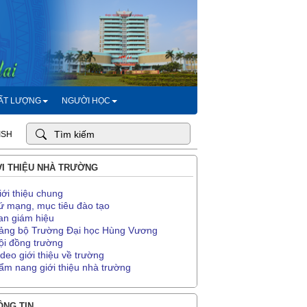
HẤT LƯỢNG
NGƯỜI HỌC
ISH
I THIỆU NHÀ TRƯỜNG
iới thiệu chung
ứ mạng, mục tiêu đào tạo
an giám hiệu
ảng bộ Trường Đại học Hùng Vương
ội đồng trường
ideo giới thiệu về trường
ẩm nang giới thiệu nhà trường
NG TIN