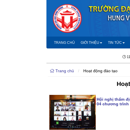
TRANG CHỦ
GIỚI THIỆU
TIN TỨC
1
Trang chủ
/
Hoạt động đào tạo
Hoạt
Hội nghị thẩm đị
04 chương trình