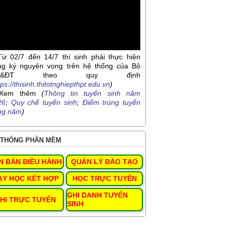
Từ 02/7 đến 14/7 thí sinh phải thực hiện
ng ký nguyện vọng trên hệ thống của Bộ
D&ĐT theo quy định
tps://thisinh.thitotnghiepthpt.edu.vn
)
Xem thêm
(
Thông tin tuyển sinh năm
26
;
Quy chế tuyển sinh
;
Điểm trúng tuyển
ng năm
)
THỐNG PHẦN MỀM
N BẢN ĐIỀU HÀNH
QUẢN LÝ ĐÀO TẠO
ẠY HỌC KẾT HỢP
HỌC TRỰC TUYẾN
GHI DANH TUYỂN
HI TRỰC TUYẾN
SINH