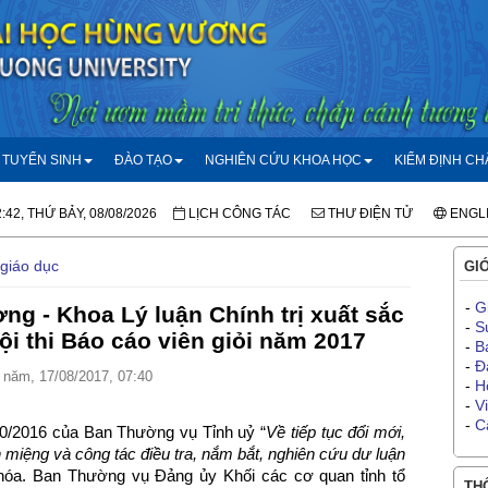
TUYỂN SINH
ĐÀO TẠO
NGHIÊN CỨU KHOA HỌC
KIỂM ĐỊNH C
:42, THỨ BẢY, 08/08/2026
LỊCH CÔNG TÁC
THƯ ĐIỆN TỬ
ENGL
 giáo dục
GIỚ
-
G
ng - Khoa Lý luận Chính trị xuất sắc
-
S
ội thi Báo cáo viên giỏi năm 2017
-
B
-
Đ
năm, 17/08/2017, 07:40
-
H
-
V
-
C
10/2016 của Ban Thường vụ Tỉnh uỷ “
Về tiếp tục đổi mới,
 miệng và công tác điều tra, nắm bắt, nghiên cứu dư luận
khóa. Ban Thường vụ Đảng ủy Khối các cơ quan tỉnh tổ
THÔ