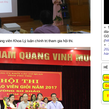
+ 
đă
G
(
ht
g viên Khoa Lý luận chính trị tham gia hội thi.
+ 
20
hà
HỆ 
VĂ
D
T