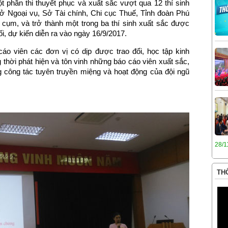
 phần thi thuyết phục và xuất sắc vượt qua 12 thí sinh
ở Ngoại vụ, Sở Tài chính, Chi cục Thuế, Tỉnh đoàn Phú
 cụm, và trở thành một trong ba thí sinh xuất sắc được
i, dự kiến diễn ra vào ngày 16/9/2017.
cáo viên các đơn vị có dịp được trao đổi, học tập kinh
thời phát hiện và tôn vinh những báo cáo viên xuất sắc,
 công tác tuyên truyền miệng và hoạt động của đội ngũ
28/1
THÔ