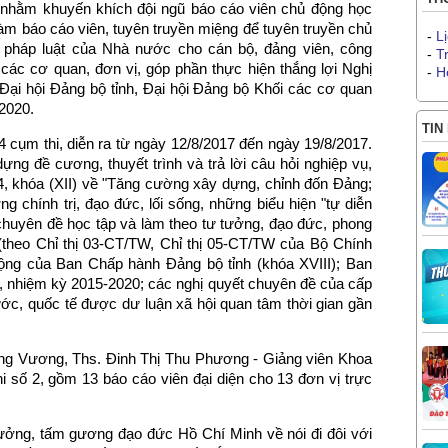
nhằm khuyến khích đội ngũ báo cáo viên chủ động học
 làm báo cáo viên, tuyên truyền miệng để tuyên truyền chủ
-
L
 pháp luật của Nhà nước cho cán bộ, đảng viên, công
-
T
các cơ quan, đơn vị, góp phần thực hiện thắng lợi Nghị
-
H
 Đại hội Đảng bộ tỉnh, Đại hội Đảng bộ Khối các cơ quan
-2020.
TIN
 cụm thi, diễn ra từ ngày 12/8/2017 đến ngày 19/8/2017.
 dựng đề cương, thuyết trình và trả lời câu hỏi nghiệp vụ,
4, khóa (XII) về "Tăng cường xây dựng, chỉnh đốn Đảng;
ng chính trị, đạo đức, lối sống, những biểu hiện "tự diễn
 chuyên đề học tập và làm theo tư tưởng, đạo đức, phong
theo Chỉ thị 03-CT/TW, Chỉ thị 05-CT/TW của Bộ Chính
 động của Ban Chấp hành Đảng bộ tỉnh (khóa XVIII); Ban
, nhiệm kỳ 2015-2020; các nghị quyết chuyên đề của cấp
ớc, quốc tế được dư luận xã hội quan tâm thời gian gần
ng Vương, Ths. Đinh Thị Thu Phương - Giảng viên Khoa
thi số 2, gồm 13 báo cáo viên đại diện cho 13 đơn vị trực
tưởng, tấm gương đạo đức Hồ Chí Minh về nói đi đôi với