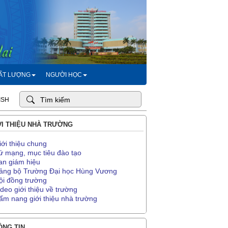
HẤT LƯỢNG
NGƯỜI HỌC
ISH
I THIỆU NHÀ TRƯỜNG
iới thiệu chung
ứ mạng, mục tiêu đào tạo
an giám hiệu
ảng bộ Trường Đại học Hùng Vương
ội đồng trường
ideo giới thiệu về trường
ẩm nang giới thiệu nhà trường
NG TIN