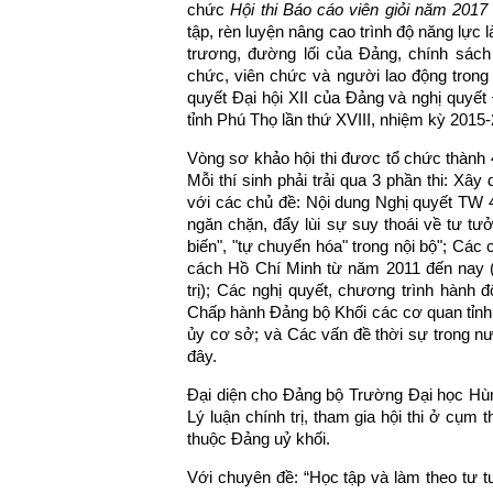
chức
Hội thi Báo cáo viên giỏi năm 2017
tập, rèn luyện nâng cao trình độ năng lực
trương, đường lối của Đảng, chính sách
chức, viên chức và người lao động trong 
quyết Đại hội XII của Đảng và nghị quyết
tỉnh Phú Thọ lần thứ XVIII, nhiệm kỳ 2015
Vòng sơ khảo hội thi đươc tổ chức thành 4
Mỗi thí sinh phải trải qua 3 phần thi: Xây
với các chủ đề: Nội dung Nghị quyết TW 
ngăn chặn, đẩy lùi sự suy thoái về tư tưở
biến", "tự chuyển hóa" trong nội bộ"; Các
cách Hồ Chí Minh từ năm 2011 đến nay (
trị); Các nghị quyết, chương trình hành
Chấp hành Đảng bộ Khối các cơ quan tỉnh
ủy cơ sở; và Các vấn đề thời sự trong nư
đây.
Đại diện cho Đảng bộ Trường Đại học Hù
Lý luận chính trị, tham gia hội thi ở cụm 
thuộc Đảng uỷ khối.
Với chuyên đề: “Học tập và làm theo tư 