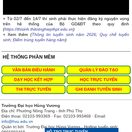
+ Từ 02/7 đến 14/7 thí sinh phải thực hiện đăng ký nguyện vọng
trên hệ thống của Bộ GD&ĐT theo quy định
(
https://thisinh.thitotnghiepthpt.edu.vn
)
+ Xem thêm
(
Thông tin tuyển sinh năm 2026
;
Quy chế tuyển
sinh
;
Điểm trúng tuyển hàng năm
)
HỆ THỐNG PHẦN MỀM
VĂN BẢN ĐIỀU HÀNH
QUẢN LÝ ĐÀO TẠO
DẠY HỌC KẾT HỢP
HỌC TRỰC TUYẾN
THI TRỰC TUYẾN
GHI DANH TUYỂN SINH
Trường Đại học Hùng Vương
Địa chỉ: Phường Nông Trang - tỉnh Phú Thọ
Điện thoại: 02103-993369 · Fax: 02103-993468 · Email:
info@hvu.edu.vn
Quản trị bởi: Trường Đại học Hùng Vương · Hotline tuyển sinh:
0866993468
HỖ TRỢ TRỰC TUYẾN