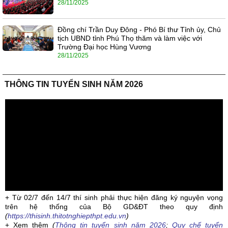
28/11/2025
Đồng chí Trần Duy Đông - Phó Bí thư Tỉnh ủy, Chủ
tịch UBND tỉnh Phú Thọ thăm và làm việc với
Trường Đại học Hùng Vương
28/11/2025
THÔNG TIN TUYỂN SINH NĂM 2026
+ Từ 02/7 đến 14/7 thí sinh phải thực hiện đăng ký nguyện vọng
trên hệ thống của Bộ GD&ĐT theo quy định
(
https://thisinh.thitotnghiepthpt.edu.vn
)
+ Xem thêm
(
Thông tin tuyển sinh năm 2026
;
Quy chế tuyển