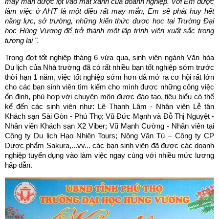
may mắn được lọt vào mắt xanh của doanh nghiệp. Với Em được
làm việc ở AHT là một điều rất may mắn, Em sẽ phát huy hết
năng lực, sở trường, những kiến thức được học tại Trường Đại
học Hùng Vương để trở thành một lập trình viên xuất sắc trong
tương lai ".
Trong đợt tốt nghiệp tháng 6 vừa qua, sinh viên ngành Văn hóa
Du lịch của Nhà trường đã có rất nhiều bạn tốt nghiệp sớm trước
thời hạn 1 năm, việc tốt nghiệp sớm hơn đã mở ra cơ hội rất lớn
cho các bạn sinh viên tìm kiếm cho mình được những công việc
ổn định, phù hợp với chuyên môn được đào tạo, tiêu biểu có thể
kể đến các sinh viên như: Lê Thanh Lâm - Nhân viên Lễ tân
Khách sạn Sài Gòn - Phú Thọ; Vũ Đức Mạnh và Đỗ Thị Nguyệt -
Nhân viên Khách sạn X2 Viber; Vũ Mạnh Cường - Nhân viên tại
Công ty Du lịch Hạo Nhiên Tours; Nông Văn Tú – Công ty CP
Dược phẩm Sakura,...vv... các bạn sinh viên đã được các doanh
nghiệp tuyển dụng vào làm việc ngay cùng với nhiều mức lương
hấp dẫn.