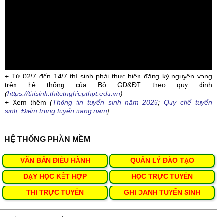
+ Từ 02/7 đến 14/7 thí sinh phải thực hiện đăng ký nguyện vọng
trên hệ thống của Bộ GD&ĐT theo quy định
(
https://thisinh.thitotnghiepthpt.edu.vn
)
+ Xem thêm
(
Thông tin tuyển sinh năm 2026
;
Quy chế tuyển
sinh
;
Điểm trúng tuyển hàng năm
)
HỆ THỐNG PHẦN MỀM
VĂN BẢN ĐIỀU HÀNH
QUẢN LÝ ĐÀO TẠO
DẠY HỌC KẾT HỢP
HỌC TRỰC TUYẾN
THI TRỰC TUYẾN
GHI DANH TUYỂN SINH