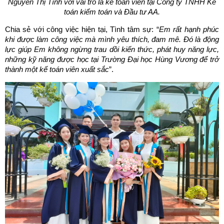
Nguyễn Thị Tình với vai trò là kế toán viên tại Công ty TNHH Kế
toán kiểm toán và Đầu tư AA.
Chia sẻ với công việc hiện tại, Tình tâm sự: “
Em rất hạnh phúc
khi được làm công việc mà mình yêu thích, đam mê. Đó là động
lực giúp Em không ngừng trau dồi kiến thức, phát huy năng lực,
những kỹ năng được học tại Trường Đại học Hùng Vương để trở
thành một kế toán viên xuất sắc
”.