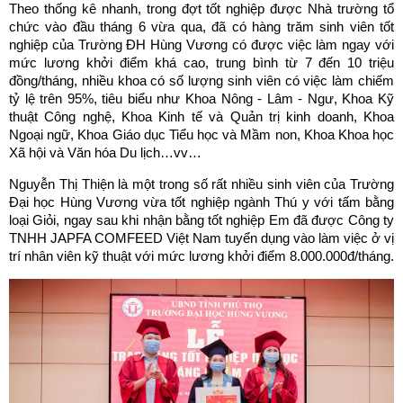
Theo thống kê nhanh, trong đợt tốt nghiệp được Nhà trường tổ
chức vào đầu tháng 6 vừa qua, đã có hàng trăm sinh viên tốt
nghiệp của Trường ĐH Hùng Vương có được việc làm ngay với
mức lương khởi điểm khá cao, trung bình từ 7 đến 10 triệu
đồng/tháng, nhiều khoa có số lượng sinh viên có việc làm chiếm
tỷ lệ trên 95%, tiêu biểu như Khoa Nông - Lâm - Ngư, Khoa Kỹ
thuật Công nghệ, Khoa Kinh tế và Quản trị kinh doanh, Khoa
Ngoại ngữ, Khoa Giáo dục Tiểu học và Mầm non, Khoa Khoa học
Xã hội và Văn hóa Du lịch…vv…
Nguyễn Thị Thiện là một trong số rất nhiều sinh viên của Trường
Đại học Hùng Vương vừa tốt nghiệp ngành Thú y với tấm bằng
loại Giỏi, ngay sau khi nhận bằng tốt nghiệp Em đã được Công ty
TNHH JAPFA COMFEED Việt Nam tuyển dụng vào làm việc ở vị
trí nhân viên kỹ thuật với mức lương khởi điểm 8.000.000đ/tháng.