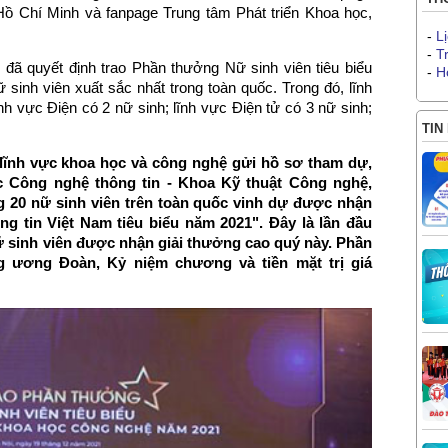
 Chí Minh và fanpage Trung tâm Phát triển Khoa học,
-
L
-
T
 đã quyết định trao Phần thưởng Nữ sinh viên tiêu biểu
-
H
inh viên xuất sắc nhất trong toàn quốc. Trong đó, lĩnh
nh vực Điện có 2 nữ sinh; lĩnh vực Điện tử có 3 nữ sinh;
TIN
 lĩnh vực khoa học và công nghệ gửi hồ sơ tham dự,
ọc Công nghệ thông tin - Khoa Kỹ thuật Công nghệ,
g 20 nữ sinh
viên
trên toàn quốc vinh dự được nhận
g tin Việt Nam tiêu biểu
năm
2021". Đây là lần đầu
 sinh viên được nhận giải thưởng cao quý này. Phần
 ương Đoàn, Kỷ niệm chương và tiền mặt trị giá