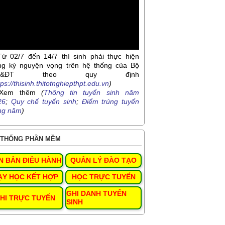
Từ 02/7 đến 14/7 thí sinh phải thực hiện
ng ký nguyện vọng trên hệ thống của Bộ
D&ĐT theo quy định
tps://thisinh.thitotnghiepthpt.edu.vn
)
Xem thêm
(
Thông tin tuyển sinh năm
26
;
Quy chế tuyển sinh
;
Điểm trúng tuyển
ng năm
)
THỐNG PHẦN MỀM
N BẢN ĐIỀU HÀNH
QUẢN LÝ ĐÀO TẠO
ẠY HỌC KẾT HỢP
HỌC TRỰC TUYẾN
GHI DANH TUYỂN
HI TRỰC TUYẾN
SINH