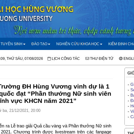
TUYỂN SINH
ĐÀO TẠO
NGHIÊN CỨU KHOA HỌC
KIỂM ĐỊNH C
:09, THỨ SÁU, 07/08/2026
LỊCH CÔNG TÁC
THƯ ĐIỆN TỬ
ENGL
GIỚ
-
G
 Trường ĐH Hùng Vương vinh dự là 1
-
S
 quốc đạt “Phần thưởng Nữ sinh viên
-
B
 lĩnh vực KHCN năm 2021”
-
Đ
-
H
 ba, 21/12/2021, 20:00
-
V
-
C
iễn ra Lễ trao giải Quả cầu vàng và Phần thưởng Nữ sinh
 2021. Chương trình được livestream trên các fanpage
THÔ