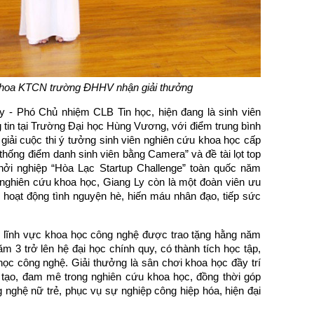
 Khoa KTCN trường ĐHHV nhận giải thưởng
 - Phó Chủ nhiệm CLB Tin học, hiện đang là sinh viên
tin tại Trường Đại học Hùng Vương, với điểm trung bình
t giải cuộc thi ý tưởng sinh viên nghiên cứu khoa học cấp
hống điểm danh sinh viên bằng Camera” và đề tài lọt top
khởi nghiệp “Hòa Lạc Startup Challenge” toàn quốc năm
 nghiên cứu khoa học, Giang Ly còn là một đoàn viên ưu
u hoạt động tình nguyện hè, hiến máu nhân đạo, tiếp sức
g lĩnh vực khoa học công nghệ được trao tặng hằng năm
 3 trở lên hệ đại học chính quy, có thành tích học tập,
học công nghệ. Giải thưởng là sân chơi khoa học đầy trí
g tạo, đam mê trong nghiên cứu khoa học, đồng thời góp
nghệ nữ trẻ, phục vụ sự nghiệp công hiệp hóa, hiện đại