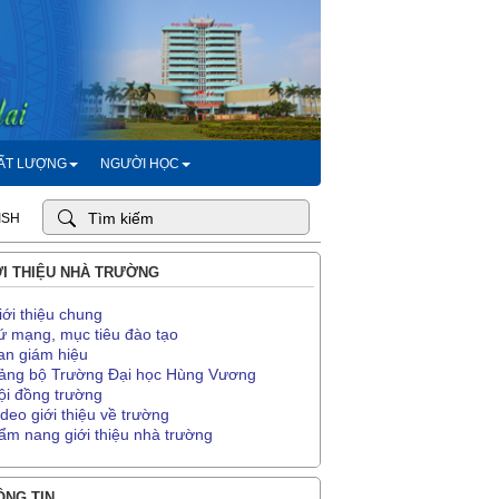
HẤT LƯỢNG
NGƯỜI HỌC
ISH
I THIỆU NHÀ TRƯỜNG
iới thiệu chung
ứ mạng, mục tiêu đào tạo
an giám hiệu
ảng bộ Trường Đại học Hùng Vương
ội đồng trường
ideo giới thiệu về trường
ẩm nang giới thiệu nhà trường
NG TIN