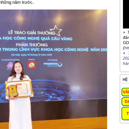
 những năm trước.
+ 
đă
G
(
ht
+ 
20
hà
HỆ 
VĂ
D
T