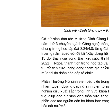
Sinh viên Đinh Giang Ly –
Cô nữ sinh dân tộc Mường Đinh Giang Ly
năm thứ 3 chuyên ngành Công nghệ thông 
chung trong học tập đạt 3.34/4.0; từng đạ
trường năm 2020 với đề tài “Xây dựng hệ t
15 đội tham gia vòng Bán kết cuộc thi 
2021… Ngoài thành tích trong học tập và
tú, rất tích cực, năng động tham gia nhiề
mùa thi do đoàn các cấp tổ chức.
Phần Thưởng Nữ sinh viên tiêu biểu tron
nhằm tuyên dương các nữ sinh viên từ năm
nghiên cứu xuất sắc trong lĩnh vực khoa 
tuệ, giúp các nữ sinh viên thỏa sức sán
phần đào tạo nguồn cán bộ khoa học công 
hóa đất nước./.