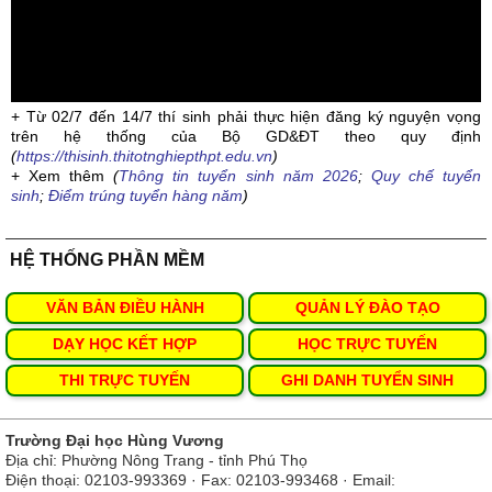
+ Từ 02/7 đến 14/7 thí sinh phải thực hiện đăng ký nguyện vọng
trên hệ thống của Bộ GD&ĐT theo quy định
(
https://thisinh.thitotnghiepthpt.edu.vn
)
+ Xem thêm
(
Thông tin tuyển sinh năm 2026
;
Quy chế tuyển
sinh
;
Điểm trúng tuyển hàng năm
)
HỆ THỐNG PHẦN MỀM
VĂN BẢN ĐIỀU HÀNH
QUẢN LÝ ĐÀO TẠO
DẠY HỌC KẾT HỢP
HỌC TRỰC TUYẾN
THI TRỰC TUYẾN
GHI DANH TUYỂN SINH
Trường Đại học Hùng Vương
Địa chỉ: Phường Nông Trang - tỉnh Phú Thọ
Điện thoại: 02103-993369 · Fax: 02103-993468 · Email: