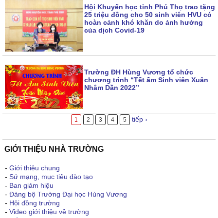
Hội Khuyến học tỉnh Phú Thọ trao tặng
25 triệu đồng cho 50 sinh viên HVU có
hoàn cảnh khó khăn do ảnh hưởng
của dịch Covid-19
Trường ĐH Hùng Vương tổ chức
chương trình “Tết ấm Sinh viên Xuân
Nhâm Dần 2022”
tiếp ›
1
2
3
4
5
GIỚI THIỆU NHÀ TRƯỜNG
-
Giới thiệu chung
-
Sứ mạng, mục tiêu đào tạo
-
Ban giám hiệu
-
Đảng bộ Trường Đại học Hùng Vương
-
Hội đồng trường
-
Video giới thiệu về trường