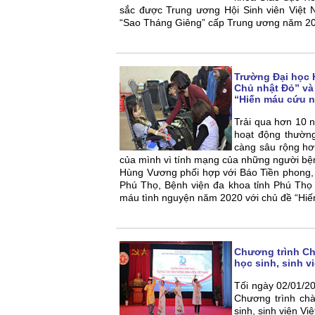
sắc được Trung ương Hội Sinh viên Việt N
“Sao Tháng Giêng” cấp Trung ương năm 2
Trường Đại học 
Chủ nhật Đỏ” và
“Hiến máu cứu n
Trải qua hơn 10 n
hoạt động thườn
càng sâu rộng hơ
của mình vì tính mạng của những người bệ
Hùng Vương phối hợp với Báo Tiền phong,
Phú Thọ, Bệnh viện đa khoa tỉnh Phú Thọ
máu tình nguyện năm 2020 với chủ đề
“Hiế
Chương trình Ch
học sinh, sinh v
Tối ngày 02/01/2
Chương trình ch
sinh, sinh viên V