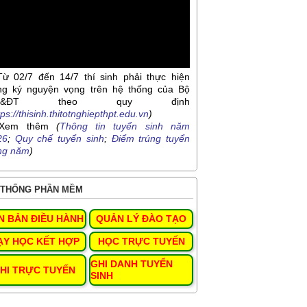
Từ 02/7 đến 14/7 thí sinh phải thực hiện
ng ký nguyện vọng trên hệ thống của Bộ
D&ĐT theo quy định
tps://thisinh.thitotnghiepthpt.edu.vn
)
Xem thêm
(
Thông tin tuyển sinh năm
26
;
Quy chế tuyển sinh
;
Điểm trúng tuyển
ng năm
)
THỐNG PHẦN MỀM
N BẢN ĐIỀU HÀNH
QUẢN LÝ ĐÀO TẠO
ẠY HỌC KẾT HỢP
HỌC TRỰC TUYẾN
GHI DANH TUYỂN
HI TRỰC TUYẾN
SINH