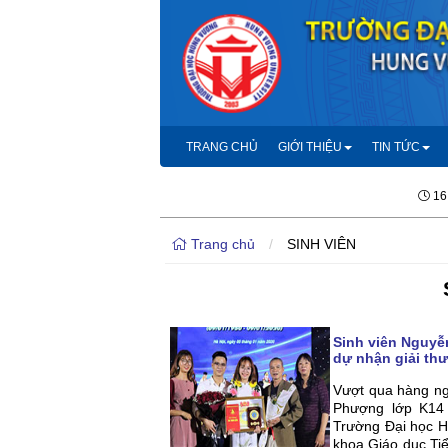
TRANG CHỦ
GIỚI THIỆU
TIN TỨC
16
Trang chủ
/
SINH VIÊN
Sinh viên Nguyễ
dự nhận giải th
Vượt qua hàng ng
Phượng lớp K14
Trường Đại học H
khoa Giáo dục Ti