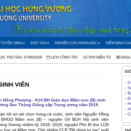
TUYỂN SINH
ĐÀO TẠO
NGHIÊN CỨU KHOA HỌC
KIỂM ĐỊNH C
:20, THỨ SÁU, 07/08/2026
LỊCH CÔNG TÁC
THƯ ĐIỆN TỬ
ENGL
GIỚ
-
G
SINH VIÊN
-
S
-
B
-
Đ
n Hồng Phượng - K14 ĐH Giáo dục Mầm non (B) vinh
-
H
ưởng Sao Tháng Giêng cấp Trung ương năm 2019
-
V
àn hồ sơ xét chọn trong cả nước, sinh viên Nguyễn Hồng
-
C
 ĐHGD Mầm non (B) – nguyên UV BCH Hội sinh viên
ùng Vương nhiệm kỳ 2016- 2018; nguyên Phó Bí thư LCĐ
ểu học và Mầm non; Chủ nhiệm CLB "Đồ dùng tự tạo” xuất
THÔ