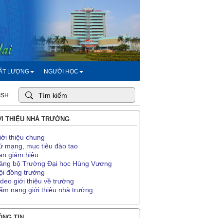
HẤT LƯỢNG
NGƯỜI HỌC
ISH
I THIỆU NHÀ TRƯỜNG
iới thiệu chung
ứ mạng, mục tiêu đào tạo
an giám hiệu
ảng bộ Trường Đại học Hùng Vương
ội đồng trường
ideo giới thiệu về trường
ẩm nang giới thiệu nhà trường
NG TIN