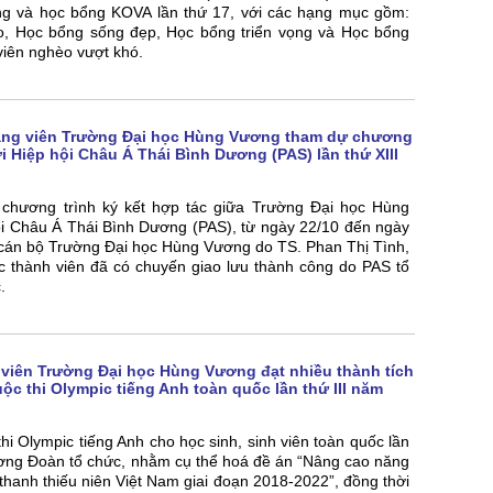
ởng và học bổng KOVA lần thứ 17, với các hạng mục gồm:
o, Học bổng sống đẹp, Học bổng triển vọng và Học bổng
 viên nghèo vượt khó.
ảng viên Trường Đại học Hùng Vương tham dự chương
ới Hiệp hội Châu Á Thái Bình Dương (PAS) lần thứ XIII
chương trình ký kết hợp tác giữa Trường Đại học Hùng
i Châu Á Thái Bình Dương (PAS), từ ngày 22/10 đến ngày
cán bộ Trường Đại học Hùng Vương do TS. Phan Thị Tình,
 thành viên đã có chuyến giao lưu thành công do PAS tổ
.
h viên Trường Đại học Hùng Vương đạt nhiều thành tích
uộc thi Olympic tiếng Anh toàn quốc lần thứ III năm
i Olympic tiếng Anh cho học sinh, sinh viên toàn quốc lần
ương Đoàn tổ chức, nhằm cụ thể hoá đề án “Nâng cao năng
 thanh thiếu niên Việt Nam giai đoạn 2018-2022”, đồng thời