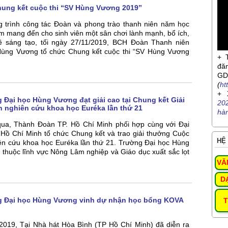
ung kết cuộc thi “SV Hùng Vương 2019”
 trình công tác Đoàn và phong trào thanh niên năm học
 mang đến cho sinh viên một sân chơi lành mạnh, bổ ích,
 sáng tạo, tối ngày 27/11/2019, BCH Đoàn Thanh niên
Hùng Vương tổ chức Chung kết cuộc thi “SV Hùng Vương
+ 
đă
G
(
ht
+ 
 Đại học Hùng Vương đạt giải cao tại Chung kết Giải
20
n nghiên cứu khoa học Euréka lần thứ 21
hà
ua, Thành Đoàn TP. Hồ Chí Minh phối hợp cùng với Đại
 Hồ Chí Minh tổ chức Chung kết và trao giải thưởng Cuộc
HỆ 
iên cứu khoa học Euréka lần thứ 21. Trường Đại học Hùng
 thuộc lĩnh vực Nông Lâm nghiệp và Giáo dục xuất sắc lọt
VĂ
D
g Đại học Hùng Vương vinh dự nhận học bổng KOVA
T
2019, Tại Nhà hát Hòa Bình (TP Hồ Chí Minh) đã diễn ra