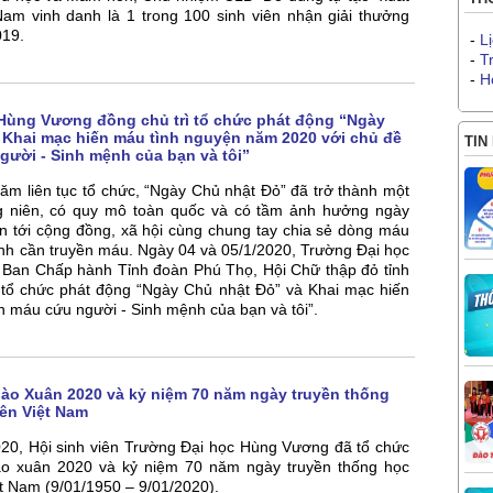
am vinh danh là 1 trong 100 sinh viên nhận giải thưởng
019.
-
L
-
T
-
H
Hùng Vương đồng chủ trì tổ chức phát động “Ngày
 Khai mạc hiến máu tình nguyện năm 2020 với chủ đề
TIN
gười - Sinh mệnh của bạn và tôi”
ăm liên tục tổ chức, “Ngày Chủ nhật Đỏ” đã trở thành một
g niên, có quy mô toàn quốc và có tầm ảnh hưởng ngày
n tới cộng đồng, xã hội cùng chung tay chia sẻ dòng máu
nh cần truyền máu. Ngày 04 và 05/1/2020, Trường Đại học
 Ban Chấp hành Tỉnh đoàn Phú Thọ, Hội Chữ thập đỏ tỉnh
 tổ chức phát động “Ngày Chủ nhật Đỏ” và Khai mạc hiến
n máu cứu người - Sinh mệnh của bạn và tôi”.
ào Xuân 2020 và kỷ niệm 70 năm ngày truyền thống
iên Việt Nam
020, Hội sinh viên Trường Đại học Hùng Vương đã tổ chức
ào xuân 2020 và kỷ niệm 70 năm ngày truyền thống học
iệt Nam (9/01/1950 – 9/01/2020).