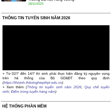
28/11/2025
THÔNG TIN TUYỂN SINH NĂM 2026
+ Từ 02/7 đến 14/7 thí sinh phải thực hiện đăng ký nguyện vọng
trên hệ thống của Bộ GD&ĐT theo quy định
(
https://thisinh.thitotnghiepthpt.edu.vn
)
+ Xem thêm
(
Thông tin tuyển sinh năm 2026
;
Quy chế tuyển
sinh
;
Điểm trúng tuyển hàng năm
)
HỆ THỐNG PHẦN MỀM