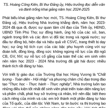
TS. Hoàng Công Kiên, Bí thư Đảng ủy, Hiệu trưởng đọc diễn văn
và đánh trống khai giảng năm học 2024-2025
Phát biểu khai giảng năm học mới, TS. Hoàng Công Kiên, Bí thư
Đảng uỷ, Hiệu trưởng Nhà trường khẳng định, năm học 2023-
2024 đã qua đi, được sự quan tâm chỉ đạo của Tỉnh ủy, HĐND,
UBND Tỉnh Phú Thọ; sự đồng hành, ủng hộ của các sở, ban,
ngành trong tỉnh và các đơn vị đối tác trong và ngoài nước; sự
đầu tư đồng bộ, hiện đại và hiệu quả về CSVC, trang thiết bị dạy
học; sự ủng hộ tích cực của các bậc phụ huynh cùng với sự
đoàn kết, đồng lòng, đồng sức không ngừng nỗ lực của đội ngũ
CB, GV, NV; sự nỗ lực cố gắng của toàn thể các em sinh viên
nên năm học 2023 - 2024 Nhà trường đã gặt hái được nhiều
thành tích rất đáng tự hào.
Với triết lý giáo dục của Trường Đại học Hùng Vương là
“Chất
lượng - Toàn diện - Hội nhập"
và phương châm chủ đạo trong đào
tạo
“Thực học - Thực hành - Thực nghiệp”
, Nhà trường luôn tạo
những điều kiện tốt nhất để sinh viên phát triển toàn diện năng lực
và phẩm chất, phát huy sở trường cá nhân, trở nên đặc biệt theo
cách riêng của mình và các em trở thành một phần đáng tự hào
của Tổ quốc, của dân tộc Việt Nam, tự tin bước ra thị trường lao