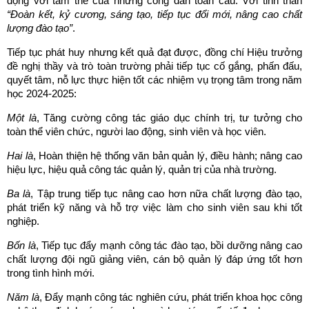
động với tâm thế của những công dân toàn cầu. Với tinh thần
“Đoàn kết, kỷ cương, sáng tạo, tiếp tục đổi mới, nâng cao chất
lượng đào tạo”
.
Tiếp tục phát huy nhưng kết quả đạt được, đồng chí Hiệu trưởng
đề nghị thầy và trò toàn trường phải tiếp tục cố gắng, phấn đấu,
quyết tâm, nỗ lực thực hiện tốt các nhiệm vụ trọng tâm trong năm
học 2024-2025:
Một là
, Tăng cường công tác giáo dục chính trị, tư tưởng cho
toàn thể viên chức, người lao động, sinh viên và học viên.
Hai là
, Hoàn thiện hệ thống văn bản quản lý, điều hành; nâng cao
hiệu lực, hiệu quả công tác quản lý, quản trị của nhà trường.
Ba là
, Tập trung tiếp tục nâng cao hơn nữa chất lượng đào tạo,
phát triển kỹ năng và hỗ trợ việc làm cho sinh viên sau khi tốt
nghiệp.
Bốn là
, Tiếp tục đẩy mạnh công tác đào tạo, bồi dưỡng nâng cao
chất lượng đội ngũ giảng viên, cán bộ quản lý đáp ứng tốt hơn
trong tình hình mới.
Năm là
, Đẩy mạnh công tác nghiên cứu, phát triển khoa học công