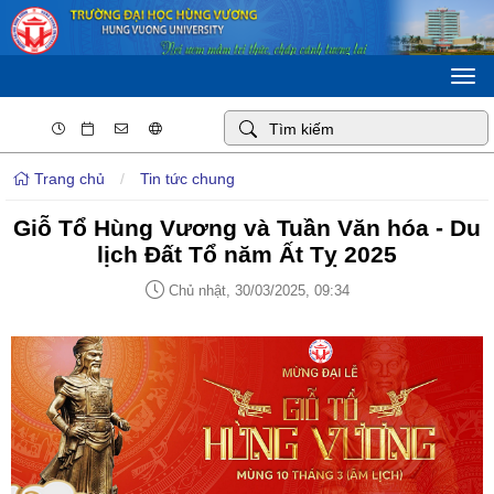
Togg
navi
Trang chủ
/
Tin tức chung
Giỗ Tổ Hùng Vương và Tuần Văn hóa - Du
lịch Đất Tổ năm Ất Tỵ 2025
Chủ nhật, 30/03/2025, 09:34