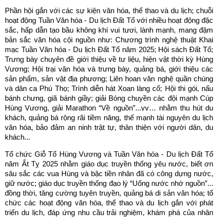
Phần hội gắn với các sự kiện văn hóa, thể thao và du lịch; chuỗi
hoạt động Tuần Văn hóa - Du lịch Đất Tổ với nhiều hoạt động đặc
sắc, hấp dẫn tạo bầu không khí vui tươi, lành mạnh, mang đậm
bản sắc văn hóa cội nguồn như: Chương trình nghệ thuật Khai
mạc Tuần Văn hóa - Du lịch Đất Tổ năm 2025; Hội sách Đất Tổ;
Trưng bày chuyên đề giới thiệu về tư liệu, hiện vật thời kỳ Hùng
Vương; Hội trại văn hóa và trưng bày, quảng bá, giới thiệu các
sản phẩm, sản vật địa phương; Liên hoan văn nghệ quần chúng
và dân ca Phú Thọ; Trình diễn hát Xoan làng cổ; Hội thi gói, nấu
bánh chưng, giã bánh giầy; giải Bóng chuyền các đội mạnh Cúp
Hùng Vương, giải Marathon “Về nguồn”...vv… nhằm thu hút du
khách, quảng bá rộng rãi tiềm năng, thế mạnh tài nguyên du lịch
văn hóa, bảo đảm an ninh trật tự, thân thiện với người dân, du
khách...
Tổ chức Giỗ Tổ Hùng Vương và Tuần Văn hóa - Du lịch Đất Tổ
năm Ất Tỵ 2025 nhằm giáo dục truyền thống yêu nước, biết ơn
sâu sắc các vua Hùng và bậc tiền nhân đã có công dựng nước,
giữ nước; giáo dục truyền thống đạo lý “Uống nước nhớ nguồn”...
đồng thời, tăng cường tuyên truyền, quảng bá di sản văn hóa; tổ
chức các hoạt động văn hóa, thể thao và du lịch gắn với phát
triển du lịch, đáp ứng nhu cầu trải nghiệm, khám phá của nhân