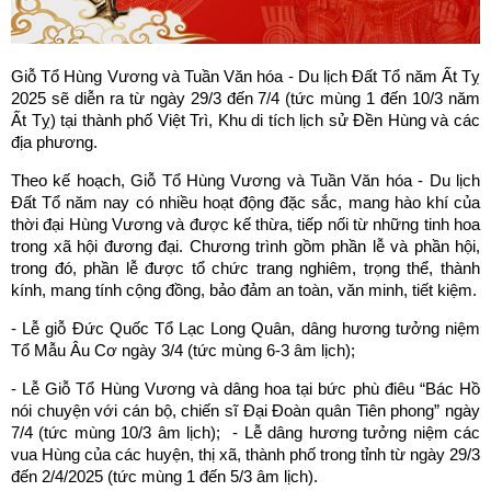
Giỗ Tổ Hùng Vương và Tuần Văn hóa - Du lịch Đất Tổ năm Ất Tỵ
2025 sẽ diễn ra từ ngày 29/3 đến 7/4 (tức mùng 1 đến 10/3 năm
Ất Tỵ) tại thành phố Việt Trì, Khu di tích lịch sử Đền Hùng và các
địa phương.
Theo kế hoạch, Giỗ Tổ Hùng Vương và Tuần Văn hóa - Du lịch
Đất Tổ năm nay có nhiều hoạt động đặc sắc, mang hào khí của
thời đại Hùng Vương và được kế thừa, tiếp nối từ những tinh hoa
trong xã hội đương đại. Chương trình gồm phần lễ và phần hội,
trong đó, phần lễ được tổ chức trang nghiêm, trọng thể, thành
kính, mang tính cộng đồng, bảo đảm an toàn, văn minh, tiết kiệm.
- Lễ giỗ Đức Quốc Tổ Lạc Long Quân, dâng hương tưởng niệm
Tổ Mẫu Âu Cơ ngày 3/4 (tức mùng 6-3 âm lịch);
- Lễ Giỗ Tổ Hùng Vương và dâng hoa tại bức phù điêu “Bác Hồ
nói chuyện với cán bộ, chiến sĩ Đại Đoàn quân Tiên phong” ngày
7/4 (tức mùng 10/3 âm lịch); - Lễ dâng hương tưởng niệm các
vua Hùng của các huyện, thị xã, thành phố trong tỉnh từ ngày 29/3
đến 2/4/2025 (tức mùng 1 đến 5/3 âm lịch).