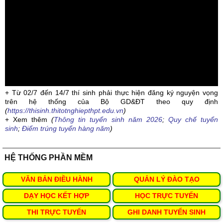
+ Từ 02/7 đến 14/7 thí sinh phải thực hiện đăng ký nguyện vọng
trên hệ thống của Bộ GD&ĐT theo quy định
(
https://thisinh.thitotnghiepthpt.edu.vn
)
+ Xem thêm
(
Thông tin tuyển sinh năm 2026
;
Quy chế tuyển
sinh
;
Điểm trúng tuyển hàng năm
)
HỆ THỐNG PHẦN MỀM
VĂN BẢN ĐIỀU HÀNH
QUẢN LÝ ĐÀO TẠO
DẠY HỌC KẾT HỢP
HỌC TRỰC TUYẾN
THI TRỰC TUYẾN
GHI DANH TUYỂN SINH