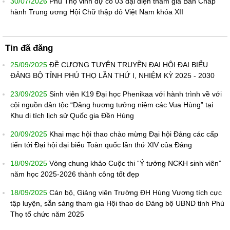
30/07/2026
Phú Thọ vinh dự có 03 đại diện tham gia Ban Chấp
hành Trung ương Hội Chữ thập đỏ Việt Nam khóa XII
Tin đã đăng
25/09/2025
ĐỀ CƯƠNG TUYÊN TRUYỀN ĐẠI HỘI ĐẠI BIỂU
ĐẢNG BỘ TỈNH PHÚ THỌ LẦN THỨ I, NHIỆM KỲ 2025 - 2030
23/09/2025
Sinh viên K19 Đại học Phenikaa với hành trình về với
cội nguồn dân tộc “Dâng hương tưởng niệm các Vua Hùng” tại
Khu di tích lịch sử Quốc gia Đền Hùng
20/09/2025
Khai mạc hội thao chào mừng Đại hội Đảng các cấp
tiến tới Đại hội đại biểu Toàn quốc lần thứ XIV của Đảng
18/09/2025
Vòng chung khảo Cuộc thi “Ý tưởng NCKH sinh viên”
năm học 2025-2026 thành công tốt đẹp
18/09/2025
Cán bộ, Giảng viên Trường ĐH Hùng Vương tích cực
tập luyện, sẵn sàng tham gia Hội thao do Đảng bộ UBND tỉnh Phú
Thọ tổ chức năm 2025