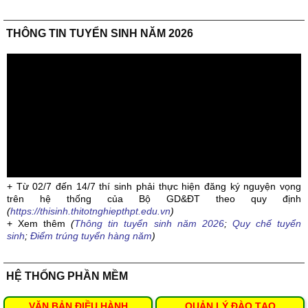
THÔNG TIN TUYỂN SINH NĂM 2026
+ Từ 02/7 đến 14/7 thí sinh phải thực hiện đăng ký nguyện vọng
trên hệ thống của Bộ GD&ĐT theo quy định
(
https://thisinh.thitotnghiepthpt.edu.vn
)
+ Xem thêm
(
Thông tin tuyển sinh năm 2026
;
Quy chế tuyển
sinh
;
Điểm trúng tuyển hàng năm
)
HỆ THỐNG PHẦN MỀM
VĂN BẢN ĐIỀU HÀNH
QUẢN LÝ ĐÀO TẠO