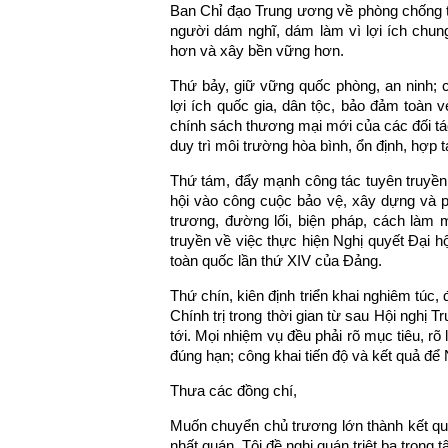
Ban Chỉ đạo Trung ương về phòng chống th
người dám nghĩ, dám làm vì lợi ích chun
hơn và xây bền vững hơn.
Thứ bảy, giữ vững quốc phòng, an ninh; ch
lợi ích quốc gia, dân tộc, bảo đảm toàn v
chính sách thương mại mới của các đối tá
duy trì môi trường hòa bình, ổn định, hợp tá
Thứ tám, đẩy mạnh công tác tuyên truyền, 
hội vào công cuộc bảo vệ, xây dựng và ph
trương, đường lối, biện pháp, cách làm m
truyền về việc thực hiện Nghị quyết Đại h
toàn quốc lần thứ XIV của Đảng.
Thứ chín, kiên định triển khai nghiêm túc
Chính trị trong thời gian từ sau Hội nghị
tới. Mọi nhiệm vụ đều phải rõ mục tiêu, rõ l
đúng hạn; công khai tiến độ và kết quả để
Thưa các đồng chí,
Muốn chuyển chủ trương lớn thành kết quả
nhất quán. Tôi đề nghị quán triệt ba trọng