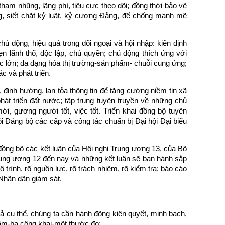
am nhũng, lãng phí, tiêu cực theo dõi; đồng thời bảo vệ
g, siết chặt kỷ luật, kỷ cương Đảng, để chống mạnh mẽ
ủ động, hiệu quả trong đối ngoại và hội nhập: kiên định
ẹn lãnh thổ, độc lập, chủ quyền; chủ động thích ứng với
c lớn; đa dạng hóa thị trường-sản phẩm- chuỗi cung ứng;
c và phát triển.
định hướng, lan tỏa thông tin để tăng cường niềm tin xã
át triển đất nước; tập trung tuyên truyền về những chủ
ới, gương người tốt, việc tốt. Triển khai đồng bộ tuyên
ội Đảng bộ các cấp và công tác chuẩn bị Đại hội Đại biểu
, đồng bộ các kết luận của Hội nghị Trung ương 13, của Bộ
 Trung ương 12 đến nay và những kết luận sẽ ban hành sắp
ộ trình, rõ nguồn lực, rõ trách nhiệm, rõ kiểm tra; báo cáo
 Nhân dân giám sát.
 cụ thể, chúng ta cần hành động kiên quyết, minh bạch,
 tâm-ba công khai-một thước đo: