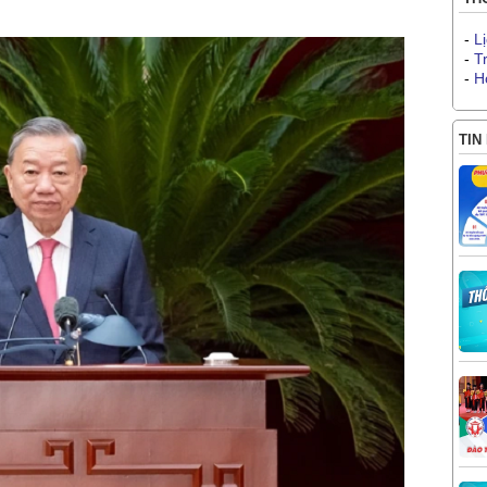
-
L
-
T
-
H
TIN