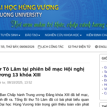
TUYỂN SINH
ĐÀO TẠO
NGHIÊN CỨU KHOA HỌC
KIỂM ĐỊNH C
:55, THỨ BẢY, 08/08/2026
LỊCH CÔNG TÁC
THƯ ĐIỆN TỬ
ENGL
GIỚ
-
G
ư Tô Lâm tại phiên bế mạc Hội nghị
-
S
ơng 13 khóa XIII
-
B
-
Đ
 tư, 08/10/2025, 13:52
-
H
-
V
-
C
13 Ban Chấp hành Trung ương Đảng khóa XIII đã bế mạc,
nh đề ra. Tổng Bí thư Tô Lâm đã có bài phát biểu quan
Đại học Hùng Vương trân trọng giới thiệu toàn văn phát
THÔ