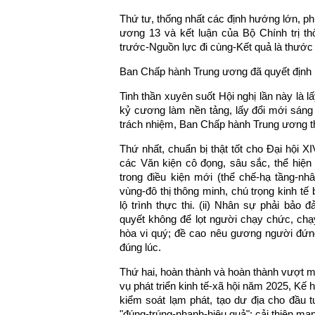
Thứ tư, thống nhất các định hướng lớn, ph
ương 13 và kết luận của Bộ Chính trị th
trước-Nguồn lực đi cùng-Kết quả là thước 
Ban Chấp hành Trung ương đã quyết định 
Tinh thần xuyên suốt Hội nghị lần này là 
kỷ cương làm nền tảng, lấy đổi mới sáng 
trách nhiệm, Ban Chấp hành Trung ương t
Thứ nhất, chuẩn bị thật tốt cho Đại hội X
các Văn kiện cô đọng, sâu sắc, thể hiện
trong điều kiện mới (thể chế-hạ tầng-nhâ
vùng-đô thị thông minh, chú trọng kinh tế b
lộ trình thực thi. (ii) Nhân sự phải bảo 
quyết không để lọt người chạy chức, chạy
hòa vi quý; đề cao nêu gương người đứng 
đúng lúc.
Thứ hai, hoàn thành và hoàn thành vượt mứ
vụ phát triển kinh tế-xã hội năm 2025, Kế
kiểm soát lạm phát, tạo dư địa cho đầu t
"đúng-trúng-nhanh-hiệu quả"; cải thiện mạn