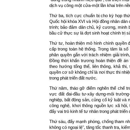
dịch vụ công một cửa-một lần khai trên nền
Thứ ba, tích cực chuẩn bị cho kỳ họp th
Quốc hội khóa XVI và Hội đồng nhân dân 
trình; bảo đảm dân chủ, kỷ cương, minh
bầu cử thực sự là đợt sinh hoạt chính trị 
Thứ tư, hoàn thiện mô hình chính quyền đ
cấp trong toàn hệ thống. Trọng tâm là số
phân quyền gắn với trách nhiệm giải trìn
Đồng thời khẩn trương hoàn thiện đề án t
theo hướng tổng thể, liên thông, khả thi
quyền cơ sở không chỉ là nơi thực thi nhi
trong phát triển đất nước.
Thứ năm, tháo gỡ điểm nghẽn thể chế tr
vực đất đai-đầu tư-xây dựng-môi trường-
nghiệp, bất động sản, củng cố kỷ luật và n
công nghệ, khơi thông nguồn lực xã hội,
đẩy vai trò kinh tế tư nhân trong phát triển
Thứ sáu, đẩy mạnh phòng, chống tham nhũn
không có ngoại lệ", tăng tốc thanh tra, kiểm