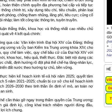
 hoàn thiện chính quyền địa phương hai cấp và tiếp tục
thống chính trị, xây dựng tiêu chí, tiêu chuẩn, phân loại
mạnh phòng, chống tham nhũng, lãng phí, tiêu cực; củng cố
i nhập; làm tốt công tác thông tin, tuyên truyền.
+ 
luận thẳng thắn, khoa học và thống nhất cao nhiều chủ
đă
 quát về 4 kết quả chính:
G
(
ht
ng qua các Văn kiện trình Đại hội XIV của Đảng; thống
+ 
rung ương và Ủy ban Kiểm tra Trung ương khóa XIV; cho
20
nh, quy chế làm việc, quy chế bầu cử của Đại hội XIV với
hà
, khoa học, hiệu quả, thiết thực. Đặc biệt nội dung các
ực chất, định hướng rõ đột phá thể chế-hạ tầng-nhân lực,
 triển đất nước theo hướng tự chủ, bền vững.
HỆ 
thực hiện kế hoạch kinh tế-xã hội năm 2025; quyết tâm
VĂ
oạch 5 năm 2021–2025; chuẩn bị cơ sở cho kế hoạch kinh
ách 2026–2030 theo tinh thần ổn định vĩ mô, an toàn nợ
D
 an sinh.
T
 chế cần tháo gỡ ngay trong thẩm quyền của Trung ương;
nh giá định kỳ, công khai trách nhiệm người đứng đầu,
lợi ích chung.