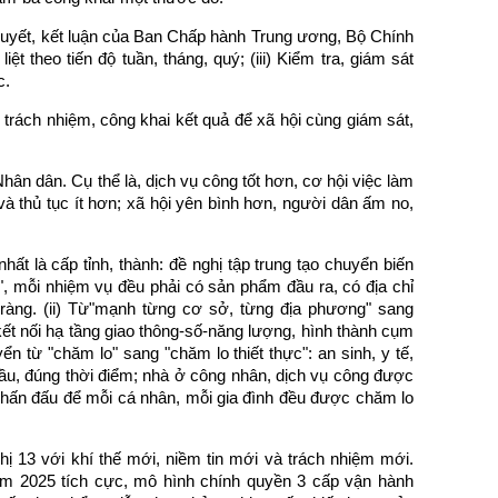
 quyết, kết luận của Ban Chấp hành Trung ương, Bộ Chính
 liệt theo tiến độ tuần, tháng, quý; (iii) Kiểm tra, giám sát
c.
i trách nhiệm, công khai kết quả để xã hội cùng giám sát,
ân dân. Cụ thể là, dịch vụ công tốt hơn, cơ hội việc làm
 và thủ tục ít hơn; xã hội yên bình hơn, người dân ấm no,
hất là cấp tỉnh, thành: đề nghị tập trung tạo chuyển biến
uả", mỗi nhiệm vụ đều phải có sản phẩm đầu ra, có địa chỉ
 ràng. (ii) Từ"mạnh từng cơ sở, từng địa phương" sang
ết nối hạ tầng giao thông-số-năng lượng, hình thành cụm
uyển từ "chăm lo" sang "chăm lo thiết thực": an sinh, y tế,
ầu, đúng thời điểm; nhà ở công nhân, dịch vụ công được
 Phấn đấu để mỗi cá nhân, mỗi gia đình đều được chăm lo
ị 13 với khí thế mới, niềm tin mới và trách nhiệm mới.
năm 2025 tích cực, mô hình chính quyền 3 cấp vận hành