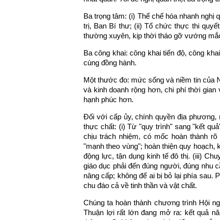
Ba trọng tâm: (i) Thể chế hóa nhanh nghị
trị, Ban Bí thư; (ii) Tổ chức thực thi quyết
thường xuyên, kịp thời tháo gỡ vướng mắ
Ba công khai: công khai tiến độ, công kha
cùng đồng hành.
Một thước đo: mức sống và niềm tin của Nh
và kinh doanh rộng hơn, chi phí thời gian
hạnh phúc hơn.
Đối với cấp ủy, chính quyền địa phương, n
thực chất: (i) Từ "quy trình" sang "kết q
chịu trách nhiệm, có mốc hoàn thành rõ
"mạnh theo vùng"; hoàn thiện quy hoạch, k
động lực, tận dụng kinh tế đô thị. (iii) Ch
giáo dục phải đến đúng người, đúng nhu c
nâng cấp; không để ai bị bỏ lại phía sau.
chu đáo cả về tinh thần và vật chất.
Chúng ta hoàn thành chương trình Hội ngh
Thuận lợi rất lớn đang mở ra: kết quả 