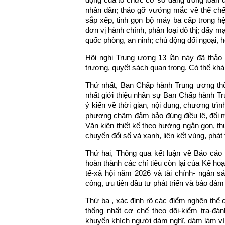
nhân dân; tháo gỡ vướng mắc về thể chế,
sắp xếp, tinh gọn bộ máy ba cấp trong hệ 
đơn vị hành chính, phân loại đô thị; đẩy 
quốc phòng, an ninh; chủ động đối ngoại, hộ
Hội nghị Trung ương 13 lần này đã thảo 
trương, quyết sách quan trọng. Có thể khái
Thứ nhất, Ban Chấp hành Trung ương thô
nhất giới thiệu nhân sự Ban Chấp hành T
ý kiến về thời gian, nội dung, chương trì
phương châm đảm bảo đúng điều lệ, đổi mới
Văn kiện thiết kế theo hướng ngắn gọn, th
chuyển đổi số và xanh, liên kết vùng, phát
Thứ hai, Thông qua kết luận về Báo cáo 
hoàn thành các chỉ tiêu còn lại của Kế h
tế-xã hội năm 2026 và tài chính- ngân s
công, ưu tiên đầu tư phát triển và bảo đảm
Thứ ba , xác định rõ các điểm nghẽn thể
thống nhất cơ chế theo dõi-kiểm tra-đá
khuyến khích người dám nghĩ, dám làm vì 