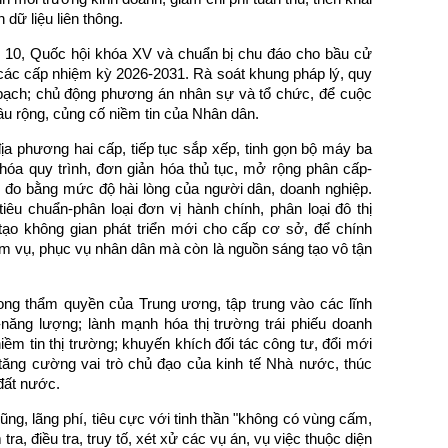
 dữ liệu liên thông.
ứ 10, Quốc hội khóa XV và chuẩn bị chu đáo cho bầu cử
các cấp nhiệm kỳ 2026-2031. Rà soát khung pháp lý, quy
 bạch; chủ động phương án nhân sự và tổ chức, để cuộc
sâu rộng, củng cố niềm tin của Nhân dân.
ịa phương hai cấp, tiếp tục sắp xếp, tinh gọn bộ máy ba
 hóa quy trình, đơn giản hóa thủ tục, mở rộng phân cấp-
h, đo bằng mức độ hài lòng của người dân, doanh nghiệp.
iêu chuẩn-phân loại đơn vị hành chính, phân loại đô thị
, tạo không gian phát triển mới cho cấp cơ sở, để chính
ệm vụ, phục vụ nhân dân mà còn là nguồn sáng tạo vô tận
ong thẩm quyền của Trung ương, tập trung vào các lĩnh
năng lượng; lành mạnh hóa thị trường trái phiếu doanh
iềm tin thị trường; khuyến khích đối tác công tư, đổi mới
 tăng cường vai trò chủ đạo của kinh tế Nhà nước, thúc
 đất nước.
g, lãng phí, tiêu cực với tinh thần "không có vùng cấm,
 tra, điều tra, truy tố, xét xử các vụ án, vụ việc thuộc diện