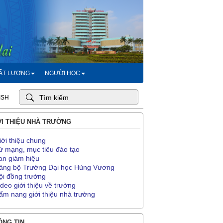
HẤT LƯỢNG
NGƯỜI HỌC
ISH
I THIỆU NHÀ TRƯỜNG
iới thiệu chung
ứ mạng, mục tiêu đào tạo
an giám hiệu
ảng bộ Trường Đại học Hùng Vương
ội đồng trường
ideo giới thiệu về trường
ẩm nang giới thiệu nhà trường
NG TIN