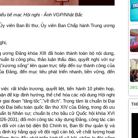
biểu bế mạc Hội nghị - Ảnh VGP/Nhật Bắc
 Ủy viên Ban Bí thư, Ủy viên Ban Chấp hành Trung ương
ghị,
g ương Đảng khóa XIII đã hoàn thành toàn bộ nội dung,
uẩn bị công phu, thảo luận thấu đáo, quyết nghị với sự
g"xương sống" liên quan trực tiếp đến sự thành công của
của Đảng, đến mục tiêu phát triển nhanh, bền vững, đến
28/1
việc rất khẩn trương, quyết liệt, tiến hành 10 phiên họp,
uận để kịp định hướng, thể chế hóa các nội dung Hội nghị
 giai đoạn "tăng tốc","về đích". Trọng tâm là chuẩn bị Đại
THÔ
 hội Đại biểu toàn quốc lần thứ XIV của Đảng, trong đó ưu
huẩn bị Nhân sự; chuẩn bị cho bầu cử Quốc hội khóa XVI
026-2031; đổi mới công tác xây dựng Đảng, công tác cán
đối với cán bộ diện Bộ Chính trị, Ban Bí thư quản lý và
á định kỳ hằng quý về đội ngũ cán bộ, về chất lượng hoạt
ng; thúc đẩy phát triển kinh tế-xã hội, chăm lo đời sống