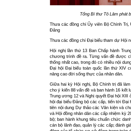
Tổng Bí thư Tô Lâm phát 
Thưa các đồng chí Ủy viên Bộ Chính Trị,
Đảng
Thưa các đồng chí Đại biểu tham dự Hội n
Hội nghị lần thứ 13 Ban Chấp hành Trun
chương trình đề ra. Từng vấn đề được ch
thống nhất cao, trong đó có nhiều nội dun
Đại hội Đại biểu toàn quốc lần thứ XIV 
nâng cao đời sống thực của nhân dân.
Giữa hai kỳ Hội nghị, Bộ Chính trị đã làm 
cho ý kiến 88 vấn đề và ban hành 16 kết l
Trung ương 12 và Nghị quyết Đại hội XIII ở
hội đại biểu Đảng bộ các cấp, tiến tới Đại
tiên nội dung Dự thảo các Văn kiện và c
và Hội đồng nhân dân các cấp nhiệm kỳ 2
bộ; ban hành khung tiêu chuẩn chức danh 
cán bộ lãnh đạo, quản lý các cấp; đánh gi
động của tổ chức cơ sở đảng trong toàn đả