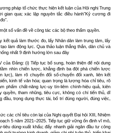
ương pháp tổ chức thực hiện kết luận của Hội nghị Trung
ời gian qua; xác lập nguyên tắc điều hành"Kỷ cương đi
đo".
một số vấn đề về công tác các bộ theo thẩm quyền.
lấy kết quả làm thước đo, lấy Nhân dân làm trung tâm, lấy
tạo làm động lực. Qua thảo luận thẳng thắn, dân chủ và
hống nhất 9 định hướng lớn sau đây
IV của Đảng: (i) Tiếp tục bổ sung, hoàn thiện để nội dung
 tầm nhìn chiến lược, khẳng định ba đột phá chiến lược
n lực), làm rõ chuyển đổi số-chuyển đổi xanh, liên kết
iển, kinh tế văn hóa; quan trọng là lượng hóa chỉ tiêu, rõ
đảm phẩm chất-năng lực-uy tín-liêm chính-hiệu quả, kiên
 quyền, tham nhũng, tiêu cực, không có chí tiến thủ, dĩ
đầu, trọng dụng thực tài, bố trí đúng người, đúng việc,
c các chỉ tiêu còn lại của Nghị quyết Đại hội XIII, Nhiệm
 hoạch 5 năm 2021–2025. Tiếp tục giữ vững ổn định vĩ mô,
ư-tiêu dùng-xuất khẩu; đẩy nhanh giải ngân đầu tư công
h môi trường kinh doanh, giảm chi phí tuân thủ, triển khai