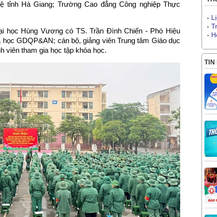
ệ tỉnh Hà Giang; Trường Cao đẳng Công nghiệp Thực
-
L
-
T
ại học Hùng Vương có TS. Trần Đình Chiến - Phó Hiệu
-
H
a học GDQP&AN; cán bộ, giảng viên Trung tâm Giáo dục
h viên tham gia học tập khóa học.
TIN