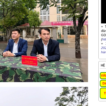
+ 
đă
G
(
ht
+ 
20
hà
HỆ 
VĂ
D
T