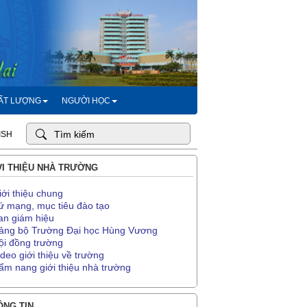
HẤT LƯỢNG
NGƯỜI HỌC
ISH
I THIỆU NHÀ TRƯỜNG
iới thiệu chung
ứ mạng, mục tiêu đào tạo
an giám hiệu
ảng bộ Trường Đại học Hùng Vương
ội đồng trường
ideo giới thiệu về trường
ẩm nang giới thiệu nhà trường
NG TIN