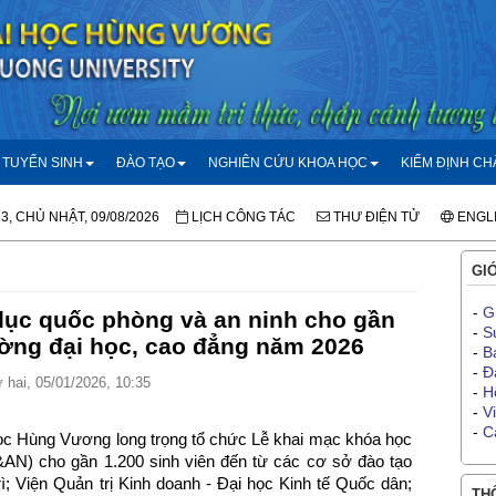
TUYỂN SINH
ĐÀO TẠO
NGHIÊN CỨU KHOA HỌC
KIỂM ĐỊNH C
13, CHỦ NHẬT, 09/08/2026
LỊCH CÔNG TÁC
THƯ ĐIỆN TỬ
ENGL
GIỚ
-
G
dục quốc phòng và an ninh cho gần
-
S
ường đại học, cao đẳng năm 2026
-
B
-
Đ
hai, 05/01/2026, 10:35
-
H
-
V
-
C
ọc Hùng Vương long trọng tổ chức Lễ khai mạc khóa học
N) cho gần 1.200 sinh viên đến từ các cơ sở đào tạo
; Viện Quản trị Kinh doanh - Đại học Kinh tế Quốc dân;
THÔ