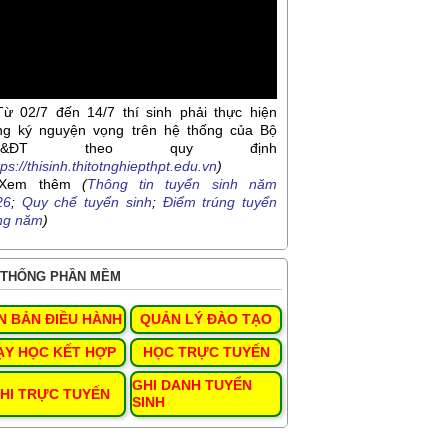
Từ 02/7 đến 14/7 thí sinh phải thực hiện
ng ký nguyện vọng trên hệ thống của Bộ
D&ĐT theo quy định
tps://thisinh.thitotnghiepthpt.edu.vn
)
Xem thêm
(
Thông tin tuyển sinh năm
26
;
Quy chế tuyển sinh
;
Điểm trúng tuyển
ng năm
)
THỐNG PHẦN MỀM
N BẢN ĐIỀU HÀNH
QUẢN LÝ ĐÀO TẠO
ẠY HỌC KẾT HỢP
HỌC TRỰC TUYẾN
GHI DANH TUYỂN
HI TRỰC TUYẾN
SINH