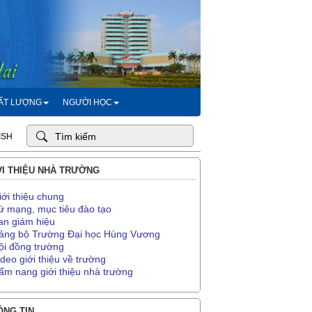
HẤT LƯỢNG
NGƯỜI HỌC
ISH
I THIỆU NHÀ TRƯỜNG
iới thiệu chung
ứ mạng, mục tiêu đào tạo
an giám hiệu
ảng bộ Trường Đại học Hùng Vương
ội đồng trường
ideo giới thiệu về trường
ẩm nang giới thiệu nhà trường
NG TIN