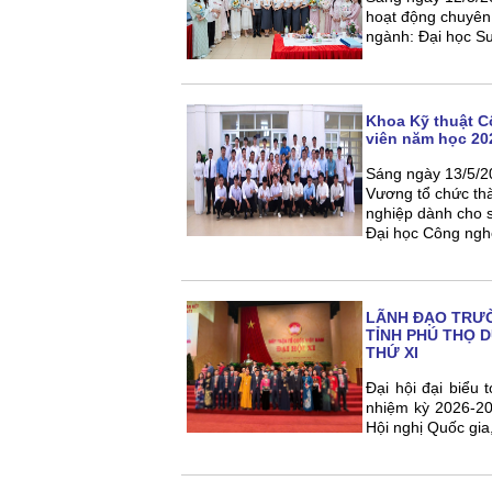
hoạt động chuyên 
ngành: Đại học S
Khoa Kỹ thuật C
viên năm học 20
Sáng ngày 13/5/2
Vương tổ chức th
nghiệp dành cho s
Đại học Công nghệ
LÃNH ĐẠO TRƯỜ
TỈNH PHÚ THỌ D
THỨ XI
Đại hội đại biểu
nhiệm kỳ 2026-203
Hội nghị Quốc gia