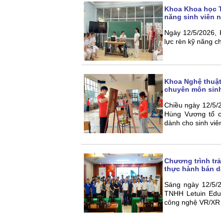
Khoa Khoa học T
năng sinh viên 
Ngày 12/5/2026, 
lực rèn kỹ năng c
Khoa Nghệ thuật
chuyên môn sinh
Chiều ngày 12/5/
Hùng Vương tổ c
dành cho sinh viê
Chương trình tr
thực hành bán d
Sáng ngày 12/5/
TNHH Letuin Edu
công nghệ VR/XR 