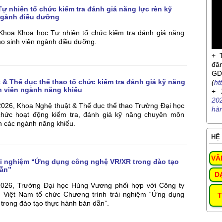
ự nhiên tổ chức kiểm tra đánh giá năng lực rèn kỹ
ngành điều dưỡng
Khoa Khoa học Tự nhiên tổ chức kiểm tra đánh giá năng
ho sinh viên ngành điều dưỡng.
+ 
đă
G
 & Thể dục thể thao tổ chức kiểm tra đánh giá kỹ năng
(
ht
 viên ngành năng khiếu
+ 
20
2026, Khoa Nghệ thuật & Thể dục thể thao Trường Đại học
hà
hức hoạt động kiểm tra, đánh giá kỹ năng chuyên môn
n các ngành năng khiếu.
HỆ 
VĂ
ải nghiệm “Ứng dụng công nghệ VR/XR trong đào tạo
ẫn”
D
2026, Trường Đại học Hùng Vương phối hợp với Công ty
 Việt Nam tổ chức Chương trình trải nghiệm “Ứng dụng
T
trong đào tạo thực hành bán dẫn”.