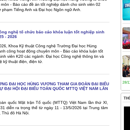
môn - Báo cáo đề án tốt nghiệp dành cho sinh viên 02
ư phạm Tiếng Anh và Đại học Ngôn ngữ Anh.
ông nghệ tổ chức báo cáo khóa luận tốt nghiệp sinh
25 - 2026
026, Khoa Kỹ thuật Công nghệ Trường Đại học Hùng
ành công hoạt động chuyên môn - Báo cáo khóa luận tốt
inh viên K20 các ngành: Đại học Công nghệ thông tin và
 kỹ thuật điện, điện tử.
28/1
NG ĐẠI HỌC HÙNG VƯƠNG THAM GIA ĐOÀN ĐẠI BIỂU
Ự ĐẠI HỘI ĐẠI BIỂU TOÀN QUỐC MTTQ VIỆT NAM LẦN
THÔ
 toàn quốc Mặt trận Tổ quốc (MTTQ) Việt Nam lần thứ XI,
1 diễn ra trọng thể từ ngày 11 - 13/5/2026 tại Trung tâm
, Thủ đô Hà Nội.