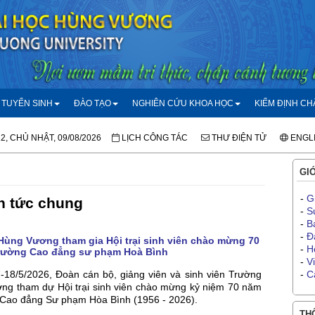
TUYỂN SINH
ĐÀO TẠO
NGHIÊN CỨU KHOA HỌC
KIỂM ĐỊNH C
12, CHỦ NHẬT, 09/08/2026
LỊCH CÔNG TÁC
THƯ ĐIỆN TỬ
ENGL
GIỚ
-
G
n tức chung
-
S
-
B
-
Đ
Hùng Vương tham gia Hội trại sinh viên chào mừng 70
-
H
Trường Cao đẳng sư phạm Hoà Bình
-
V
-18/5/2026, Đoàn cán bộ, giảng viên và sinh viên Trường
-
C
ng tham dự Hội trại sinh viên chào mừng kỷ niệm 70 năm
 Cao đẳng Sư phạm Hòa Bình (1956 - 2026).
THÔ