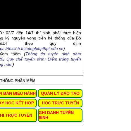
Từ 02/7 đến 14/7 thí sinh phải thực hiện
ng ký nguyện vọng trên hệ thống của Bộ
D&ĐT theo quy định
tps://thisinh.thitotnghiepthpt.edu.vn
)
Xem thêm
(
Thông tin tuyển sinh năm
26
;
Quy chế tuyển sinh
;
Điểm trúng tuyển
ng năm
)
THỐNG PHẦN MỀM
N BẢN ĐIỀU HÀNH
QUẢN LÝ ĐÀO TẠO
ẠY HỌC KẾT HỢP
HỌC TRỰC TUYẾN
GHI DANH TUYỂN
HI TRỰC TUYẾN
SINH