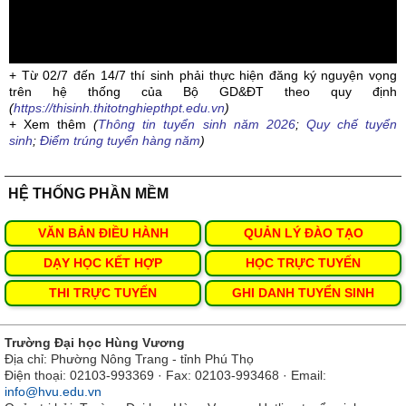
+ Từ 02/7 đến 14/7 thí sinh phải thực hiện đăng ký nguyện vọng
trên hệ thống của Bộ GD&ĐT theo quy định
(
https://thisinh.thitotnghiepthpt.edu.vn
)
+ Xem thêm
(
Thông tin tuyển sinh năm 2026
;
Quy chế tuyển
sinh
;
Điểm trúng tuyển hàng năm
)
HỆ THỐNG PHẦN MỀM
VĂN BẢN ĐIỀU HÀNH
QUẢN LÝ ĐÀO TẠO
DẠY HỌC KẾT HỢP
HỌC TRỰC TUYẾN
THI TRỰC TUYẾN
GHI DANH TUYỂN SINH
Trường Đại học Hùng Vương
Địa chỉ: Phường Nông Trang - tỉnh Phú Thọ
Điện thoại: 02103-993369 · Fax: 02103-993468 · Email:
info@hvu.edu.vn