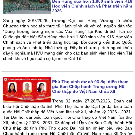
Đền Hùng của hơn 1.800 sinh viên K16
Học viện Chính sách và Phát triển năm
2026
Sáng ngày 30/7/2026, Trường Đại học Hùng Vương tổ chức
Chương trình học tập thực tế Hành trình về với cội nguồn dân tộc
“Dâng hương tưởng niệm các Vua Hùng” tại Khu di tích lịch sử
Quốc gia đặc biệt Đền Hùng cho hơn 1.800 sinh viên K16 Học viện
Chính sách và Phát triển đang học tập, bồi dưỡng kiến thức Quốc
phòng và An ninh tại Nhà trường. Đây là chương trình ngoại khóa
đầy ý nghĩa mà HVU mang đến cho các bạn sinh viên Học viện Tài
chính khi về học quân sự tại miền Đất Tổ.
Phú Thọ vinh dự có 03 đại diện tham
gia Ban Chấp hành Trung ương Hội
Chữ thập đỏ Việt Nam khóa XII
Trong 02 ngày 27,28/7/2026, Đoàn đại
biểu Hội Chữ thập đỏ tỉnh Phú Thọ tham dự Đại hội đại biểu toàn
quốc Hội Chữ thập đỏ Việt Nam lần thứ XII, nhiệm kỳ 2026 - 2031.
Tại Đại hội đại biểu toàn quốc Hội Chữ thập đỏ Việt Nam lần thứ
XII, nhiệm kỳ 2026 - 2031, 03 đồng chí Ủy viên Ban Chấp hành Hội
Chữ thập đỏ tỉnh Phú Thọ được Đại hội tín nhiệm bầu vào Ban
Chấp hành Trung ương Hội Chữ thập đỏ Việt Nam khóa XII (85 ủy