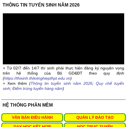
THÔNG TIN TUYỂN SINH NĂM 2026
+ Từ 02/7 đến 14/7 thí sinh phải thực hiện đăng ký nguyện vọng
trên hệ thống của Bộ GD&ĐT theo quy định
(
https://thisinh.thitotnghiepthpt.edu.vn
)
+ Xem thêm
(
Thông tin tuyển sinh năm 2026
;
Quy chế tuyển
sinh
;
Điểm trúng tuyển hàng năm
)
HỆ THỐNG PHẦN MỀM
VĂN BẢN ĐIỀU HÀNH
QUẢN LÝ ĐÀO TẠO
DẠY HỌC KẾT HỢP
HỌC TRỰC TUYẾN