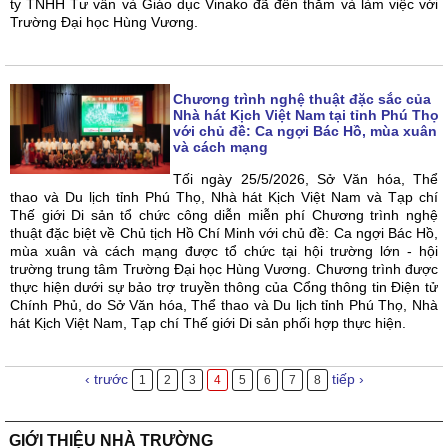
ty TNHH Tư vấn và Giáo dục Vinako đã đến thăm và làm việc với
Trường Đại học Hùng Vương.
Chương trình nghệ thuật đặc sắc của
Nhà hát Kịch Việt Nam tại tỉnh Phú Thọ
với chủ đề: Ca ngợi Bác Hồ, mùa xuân
và cách mạng
Tối ngày 25/5/2026, Sở Văn hóa, Thể
thao và Du lịch tỉnh Phú Thọ, Nhà hát Kịch Việt Nam và Tạp chí
Thế giới Di sản tổ chức công diễn miễn phí Chương trình nghệ
thuật đặc biệt về Chủ tịch Hồ Chí Minh với chủ đề: Ca ngợi Bác Hồ,
mùa xuân và cách mạng được tổ chức tại hội trường lớn - hội
trường trung tâm Trường Đại học Hùng Vương. Chương trình được
thực hiện dưới sự bảo trợ truyền thông của Cổng thông tin Điện tử
Chính Phủ, do Sở Văn hóa, Thể thao và Du lịch tỉnh Phú Thọ, Nhà
hát Kịch Việt Nam, Tạp chí Thế giới Di sản phối hợp thực hiện.
‹ trước
tiếp ›
1
2
3
4
5
6
7
8
GIỚI THIỆU NHÀ TRƯỜNG