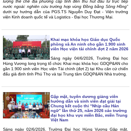
lượng thể chế địa phương cấp tỉnh đến thu hút đầu tư trực tiếp
nước ngoài: nghiên cứu trường hợp vùng Đồng bằng Sông Hồng”
dưới sự hướng dẫn của PGS.TS Nguyễn Duy Đạt - Viện trưởng
viện Kinh doanh quốc tế và Logistics - Đại học Thương Mại.
Khai mạc khóa học Giáo dục Quốc
phòng và An ninh cho gần 1.900 sinh
viên Học viện tài chính đợt 2 năm 2026
Sáng ngày 04/6/2026, Trường Đại học
Hùng Vương long trọng tổ chức Khai mạc khóa học GDQP&AN cho
gần 1.900 sinh viên Học viện Tài chính (đợt 2) tại Khu căn cứ chiến
đấu giả định tỉnh Phú Thọ và tại Trung tâm GDQP&AN Nhà trường.
Gặp mặt, tuyên dương giảng viên
hướng dẫn và sinh viên đạt giải tại
Chung kết cuộc thi “Nhịp cầu Hán
ngữ” lần thứ 25, năm 2026 các trường
đại học khu vực miền Bắc, miền Trung
Việt Nam
Sáng ngày 02/6/2026, Trường Đại học Hùng Vương Gặp mặt,