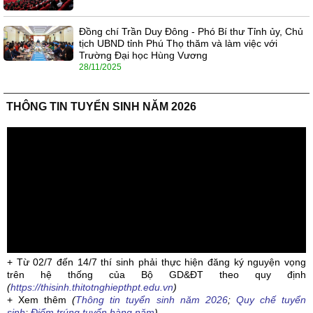
Đồng chí Trần Duy Đông - Phó Bí thư Tỉnh ủy, Chủ
tịch UBND tỉnh Phú Thọ thăm và làm việc với
Trường Đại học Hùng Vương
28/11/2025
THÔNG TIN TUYỂN SINH NĂM 2026
+ Từ 02/7 đến 14/7 thí sinh phải thực hiện đăng ký nguyện vọng
trên hệ thống của Bộ GD&ĐT theo quy định
(
https://thisinh.thitotnghiepthpt.edu.vn
)
+ Xem thêm
(
Thông tin tuyển sinh năm 2026
;
Quy chế tuyển
sinh
;
Điểm trúng tuyển hàng năm
)