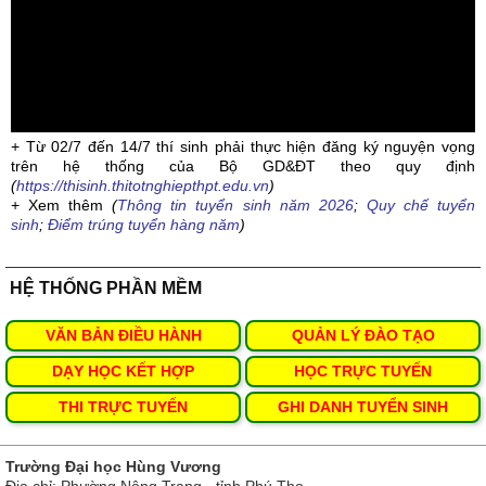
+ Từ 02/7 đến 14/7 thí sinh phải thực hiện đăng ký nguyện vọng
trên hệ thống của Bộ GD&ĐT theo quy định
(
https://thisinh.thitotnghiepthpt.edu.vn
)
+ Xem thêm
(
Thông tin tuyển sinh năm 2026
;
Quy chế tuyển
sinh
;
Điểm trúng tuyển hàng năm
)
HỆ THỐNG PHẦN MỀM
VĂN BẢN ĐIỀU HÀNH
QUẢN LÝ ĐÀO TẠO
DẠY HỌC KẾT HỢP
HỌC TRỰC TUYẾN
THI TRỰC TUYẾN
GHI DANH TUYỂN SINH
Trường Đại học Hùng Vương