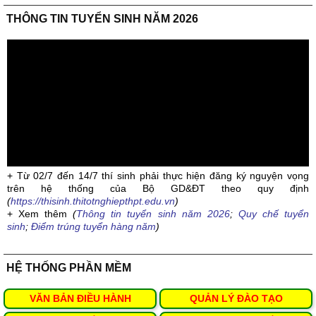
THÔNG TIN TUYỂN SINH NĂM 2026
+ Từ 02/7 đến 14/7 thí sinh phải thực hiện đăng ký nguyện vọng
trên hệ thống của Bộ GD&ĐT theo quy định
(
https://thisinh.thitotnghiepthpt.edu.vn
)
+ Xem thêm
(
Thông tin tuyển sinh năm 2026
;
Quy chế tuyển
sinh
;
Điểm trúng tuyển hàng năm
)
HỆ THỐNG PHẦN MỀM
VĂN BẢN ĐIỀU HÀNH
QUẢN LÝ ĐÀO TẠO