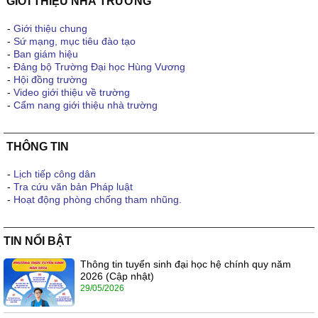
GIỚI THIỆU NHÀ TRƯỜNG
-
Giới thiệu chung
-
Sứ mạng, mục tiêu đào tạo
-
Ban giám hiệu
-
Đảng bộ Trường Đại học Hùng Vương
-
Hội đồng trường
-
Video giới thiệu về trường
-
Cẩm nang giới thiệu nhà trường
THÔNG TIN
-
Lịch tiếp công dân
-
Tra cứu văn bản Pháp luật
-
Hoạt động phòng chống tham nhũng.
TIN NỔI BẬT
Thông tin tuyển sinh đại học hệ chính quy năm
2026 (Cập nhật)
29/05/2026