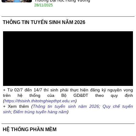
Trường Đại học Hùng Vương
28/11/2025
THÔNG TIN TUYỂN SINH NĂM 2026
+ Từ 02/7 đến 14/7 thí sinh phải thực hiện đăng ký nguyện vọng
trên hệ thống của Bộ GD&ĐT theo quy định
(
https://thisinh.thitotnghiepthpt.edu.vn
)
+ Xem thêm
(
Thông tin tuyển sinh năm 2026
;
Quy chế tuyển
sinh
;
Điểm trúng tuyển hàng năm
)
HỆ THỐNG PHẦN MỀM