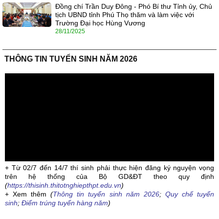
Đồng chí Trần Duy Đông - Phó Bí thư Tỉnh ủy, Chủ
tịch UBND tỉnh Phú Thọ thăm và làm việc với
Trường Đại học Hùng Vương
28/11/2025
THÔNG TIN TUYỂN SINH NĂM 2026
+ Từ 02/7 đến 14/7 thí sinh phải thực hiện đăng ký nguyện vọng
trên hệ thống của Bộ GD&ĐT theo quy định
(
https://thisinh.thitotnghiepthpt.edu.vn
)
+ Xem thêm
(
Thông tin tuyển sinh năm 2026
;
Quy chế tuyển
sinh
;
Điểm trúng tuyển hàng năm
)