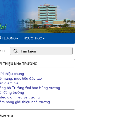
HẤT LƯỢNG
NGƯỜI HỌC
ISH
I THIỆU NHÀ TRƯỜNG
iới thiệu chung
ứ mạng, mục tiêu đào tạo
an giám hiệu
ảng bộ Trường Đại học Hùng Vương
ội đồng trường
ideo giới thiệu về trường
ẩm nang giới thiệu nhà trường
NG TIN