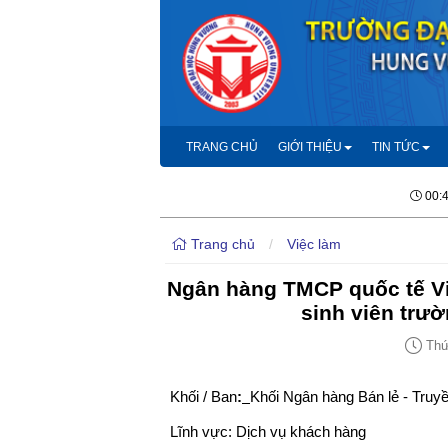
TRANG CHỦ
GIỚI THIỆU
TIN TỨC
00:
Trang chủ
/
Việc làm
Ngân hàng TMCP quốc tế Việ
sinh viên trư
Thứ 
Khối / Ban
:
Khối Ngân hàng Bán lẻ - Truy
Lĩnh vực: Dịch vụ khách hàng