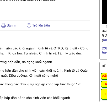
Bản in
Trở lên trên
+ 
đă
G
(
ht
+ 
inh viên các khối ngành: Kinh tế và QTKD; Kỹ thuật - Công
20
hà
hạm; Khoa học Tự nhiên; Chính trị và Tâm lý giáo dục
 lương hấp dẫn, đa dạng khối ngành
HỆ 
ương hấp dẫn cho sinh viên các khối ngành: Kinh tế và Quản
 ngữ, Điều dưỡng, Kỹ thuật công nghệ
VĂ
c trong các đơn vị sự nghiệp công lập trực thuộc Sở
D
T
nhập hấp dẫn dành cho sinh viên các khối ngành