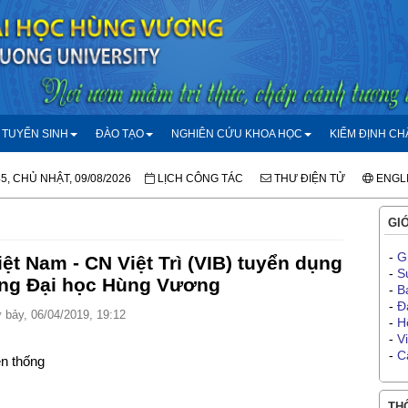
TUYỂN SINH
ĐÀO TẠO
NGHIÊN CỨU KHOA HỌC
KIỂM ĐỊNH C
45, CHỦ NHẬT, 09/08/2026
LỊCH CÔNG TÁC
THƯ ĐIỆN TỬ
ENGL
GIỚ
-
G
t Nam - CN Việt Trì (VIB) tuyển dụng
-
S
ờng Đại học Hùng Vương
-
B
-
Đ
bảy, 06/04/2019, 19:12
-
H
-
V
-
C
ền thống
THÔ