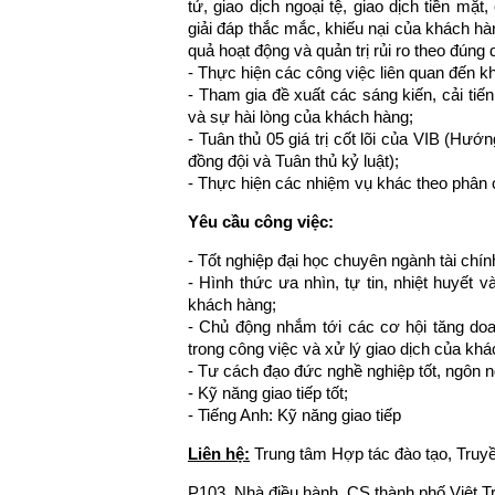
tử, giao dịch ngoại tệ, giao dịch tiền mặt
giải đáp thắc mắc, khiếu nại của khách hà
quả hoạt động và quản trị rủi ro theo đúng
- Thực hiện các công việc liên quan đến k
- Tham gia đề xuất các sáng kiến, cải tiế
và sự hài lòng của khách hàng;
- Tuân thủ 05 giá trị cốt lõi của VIB (Hướ
đồng đội và Tuân thủ kỷ luật);
- Thực hiện các nhiệm vụ khác theo phân 
Yêu cầu công việc:
- Tốt nghiệp đại học chuyên ngành tài chín
- Hình thức ưa nhìn, tự tin, nhiệt huyết 
khách hàng;
- Chủ động nhắm tới các cơ hội tăng doa
trong công việc và xử lý giao dịch của kh
- Tư cách đạo đức nghề nghiệp tốt, ngôn ng
- Kỹ năng giao tiếp tốt;
- Tiếng Anh: Kỹ năng giao tiếp
Liên hệ:
Trung tâm Hợp tác đào tạo, Truyề
P103, Nhà điều hành, CS thành phố Việt T