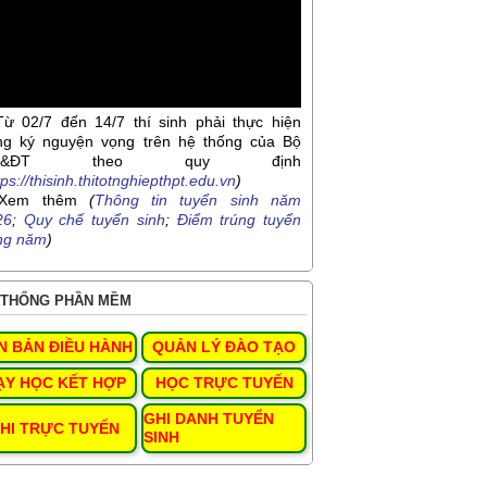
Từ 02/7 đến 14/7 thí sinh phải thực hiện
ng ký nguyện vọng trên hệ thống của Bộ
D&ĐT theo quy định
tps://thisinh.thitotnghiepthpt.edu.vn
)
Xem thêm
(
Thông tin tuyển sinh năm
26
;
Quy chế tuyển sinh
;
Điểm trúng tuyển
ng năm
)
THỐNG PHẦN MỀM
N BẢN ĐIỀU HÀNH
QUẢN LÝ ĐÀO TẠO
ẠY HỌC KẾT HỢP
HỌC TRỰC TUYẾN
GHI DANH TUYỂN
HI TRỰC TUYẾN
SINH