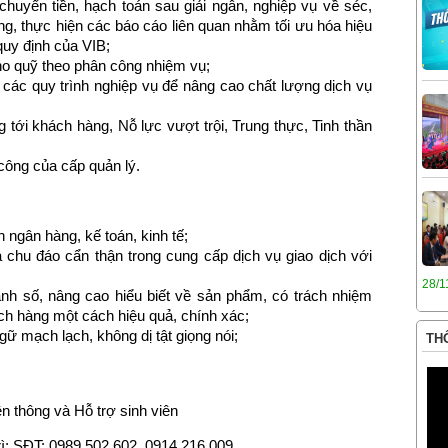
, chuyển tiền, hạch toán sau giải ngân, nghiệp vụ về séc,
ng, thực hiện các báo cáo liên quan nhằm tối ưu hóa hiệu
 quy định của VIB;
ho quỹ theo phân công nhiệm vụ;
n các quy trình nghiệp vụ để nâng cao chất lượng dịch vụ
ng tới khách hàng, Nỗ lực vượt trội, Trung thực, Tinh thần
công của cấp quản lý.
h ngân hàng, kế toán, kinh tế;
và chu đáo cẩn thận trong cung cấp dịch vụ giao dịch với
28/1
nh số, nâng cao hiểu biết về sản phẩm, có trách nhiệm
ách hàng một cách hiệu quả, chính xác;
ữ mạch lạch, không dị tật giọng nói;
THÔ
n thông và Hỗ trợ sinh viên
rì; SĐT: 0989 502 602, 0914 216 009