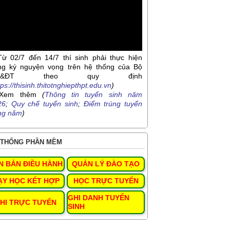
Từ 02/7 đến 14/7 thí sinh phải thực hiện
ng ký nguyện vọng trên hệ thống của Bộ
D&ĐT theo quy định
tps://thisinh.thitotnghiepthpt.edu.vn
)
Xem thêm
(
Thông tin tuyển sinh năm
26
;
Quy chế tuyển sinh
;
Điểm trúng tuyển
ng năm
)
THỐNG PHẦN MỀM
N BẢN ĐIỀU HÀNH
QUẢN LÝ ĐÀO TẠO
ẠY HỌC KẾT HỢP
HỌC TRỰC TUYẾN
GHI DANH TUYỂN
HI TRỰC TUYẾN
SINH