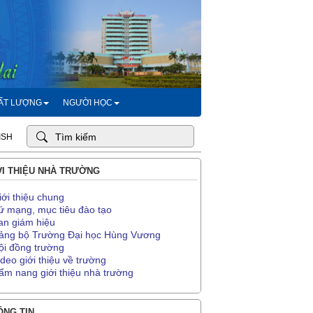
HẤT LƯỢNG
NGƯỜI HỌC
ISH
I THIỆU NHÀ TRƯỜNG
iới thiệu chung
ứ mạng, mục tiêu đào tạo
an giám hiệu
ảng bộ Trường Đại học Hùng Vương
ội đồng trường
ideo giới thiệu về trường
ẩm nang giới thiệu nhà trường
NG TIN