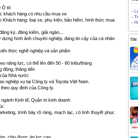
e Ô tô
-
L
sóc khách hàng có nhu cầu mua xe
-
T
 Khách hàng: loại xe, phụ kiện, bảo hiểm, hình thức mua
-
H
ăng ký, đăng kiểm, giải ngân...
 dựng hình ảnh chuyên nghiệp, đáng tin cậy của cá nhân
TIN
 kiến thức nghề nghiệp và sản phẩm
o năng lực, có thể lên đến 50 - 60 triệu/tháng
 động, thăng tiến
 của Nhà nước
o nghiệp vụ tại Công ty và Toyota Việt Nam.
heo quy định của Công ty.
 ngành Kinh tế, Quản trị kinh doanh
úc
rketing, trình bày rõ ràng, mạch lạc, có tính thuyết phục
óm, chịu được áp lực cao.