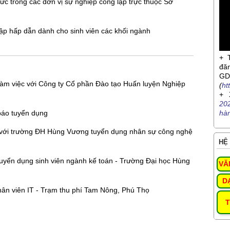
c trong các đơn vị sự nghiệp công lập trực thuộc Sở
nhập hấp dẫn dành cho sinh viên các khối ngành
+ 
đă
G
àm việc với Công ty Cổ phần Đào tạo Huấn luyện Nghiệp
(
ht
+ 
20
báo tuyển dụng
hà
 với trường ĐH Hùng Vương tuyển dụng nhân sự công nghệ
HỆ 
yển dụng sinh viên ngành kế toán - Trường Đại học Hùng
VĂ
D
hân viên IT - Trạm thu phí Tam Nông, Phú Thọ
T