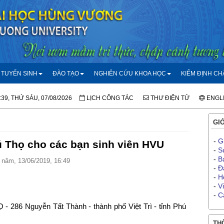
TUYỂN SINH
ĐÀO TẠO
NGHIÊN CỨU KHOA HỌC
KIỂM ĐỊNH C
:39, THỨ SÁU, 07/08/2026
LỊCH CÔNG TÁC
THƯ ĐIỆN TỬ
ENGL
GIỚ
-
G
ú Thọ cho các bạn sinh viên HVU
-
S
-
B
năm, 13/06/2019, 16:49
-
Đ
-
H
-
V
-
C
86 Nguyễn Tất Thành - thành phố Việt Trì - tỉnh Phú
THÔ