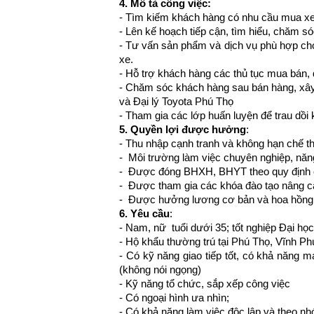
4. Mô tả công việc:
- Tìm kiếm khách hàng có nhu cầu mua x
- Lên kế hoạch tiếp cận, tìm hiểu, chăm 
- Tư vấn sản phẩm và dịch vụ phù hợp cho
xe.
- Hỗ trợ khách hàng các thủ tục mua bán, đ
- Chăm sóc khách hàng sau bán hàng, xây
và Đại lý Toyota Phú Thọ
- Tham gia các lớp huấn luyện để trau dồi
5. Quyền lợi được hưởng
:
- Thu nhập cạnh tranh và không hạn chế the
- Môi trường làm việc chuyên nghiệp, năng
- Được đóng BHXH, BHYT theo quy định
- Được tham gia các khóa đào tạo nâng ca
- Được hưởng lương cơ bản và hoa hồng t
6. Yêu cầu
:
- Nam, nữ tuổi dưới 35; tốt nghiệp Đại học
- Hộ khẩu thường trú tại Phú Thọ, Vĩnh Ph
- Có kỹ năng giao tiếp tốt, có khả năng ma
(không nói ngọng)
- Kỹ năng tổ chức, sắp xếp công việc
- Có ngoại hình ưa nhìn;
- Có khả năng làm việc độc lập và theo nh